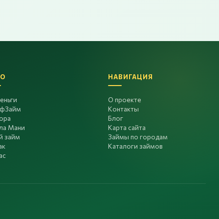
О
НАВИГАЦИЯ
еньги
О проекте
фЗайм
Контакты
ора
Блог
ла Мани
Карта сайта
й займ
Займы по городам
ак
Каталоги займов
ас