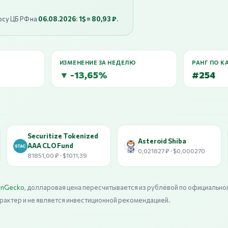
рсу ЦБ РФ на
06.08.2026
:
1$ = 80,93 ₽
.
ИЗМЕНЕНИЕ ЗА НЕДЕЛЮ
РАНГ ПО К
▼ -13,65%
#254
Securitize Tokenized
Asteroid Shiba
AAA CLO Fund
0,021827 ₽ · $0,000270
81851,00 ₽ · $1011,39
inGecko
, долларовая цена пересчитывается из рублёвой по официально
рактер и не является инвестиционной рекомендацией.