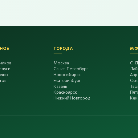
НОЕ
ГОРОДА
МФ
дников
Москва
С-Д
слуги
Санкт-Петербург
Лай
очно
Новосибирск
Авр
тов
Екатеринбург
Ске
Казань
Тво
Красноярск
Пят
Нижний Новгород
Кек