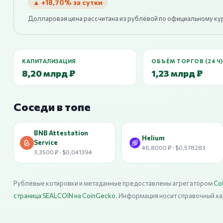
▲ +18,70% за сутки
Долларовая цена рассчитана из рублёвой по официальному ку
КАПИТАЛИЗАЦИЯ
ОБЪЁМ ТОРГОВ (24 Ч)
8,20 млрд ₽
1,23 млрд ₽
Соседи в топе
BNB Attestation
Helium
Service
46,8000 ₽ · $0,578283
3,3500 ₽ · $0,041394
Рублёвые котировки и метаданные предоставлены агрегатором
Co
страница SEALCOIN на CoinGecko
. Информация носит справочный ха