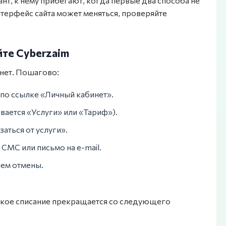
т, к нему прибегают, когда первые два способа не
терфейс сайта может меняться, проверяйте
йте Cyberzaim
нет. Пошагово:
 по ссылке «Личный кабинет».
вается «Услуги» или «Тариф»).
аться от услуги».
СМС или письмо на e-mail.
ем отмены.
еское списание прекращается со следующего