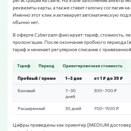
регистрации на сайте. На этапе заполнения анкеты ч
реквизиты карты, а также ставит галочку согласия 
Именно этот клик и активирует автоматическую под
обычно нет.
В оферте Cyberzaim фиксирует: тариф, стоимость, п
пролонгации. После окончания пробного периода (е
тариф и начинает регулярное списание с привязанной
Тариф
Период
Ориентировочная стоимость
Пробный / промо
1–3 дня
от 1 ₽ до 39 ₽
Базовый
7–30
300–700 ₽
дней
Расширенный
30 дней
700–1500 ₽
Цифры приведены как ориентир [MEDIUM достоверн