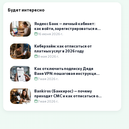
Будет интересно
Яндекс Банк — личный кабинет:
как войти, зарегистрироваться и
настроить
16 июня 2026 г.
Киберзайм: как отписаться от
платных услуг в 2026 году
8 мая 2026 г.
Как отключить подписку Дядя
Ваня VPN: пошаговая инструкция,
отвязка карты и возврат средств
7 мая 2026 г.
Bankiros (Банкирос) — почему
приходят СМС и как отписаться от
рассылки
7 мая 2026 г.