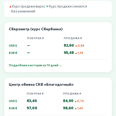
▲
Курс продажи вырос
▼
Курс продажи снизился
—
Без изменений
Сберометр (курс Сбербанка)
ПОКУПКА ₽
ПРОДАЖА ₽
—
82,60
USD $
▲0,94
—
95,48
EUR €
▲1,39
Подробнее и история за 10 дней →
Центр обмена СКВ «Благодатный»
ПОКУПКА ₽
ПРОДАЖА ₽
83,40
84,90
USD $
▲0,70
97,00
98,60
EUR €
▲1,40