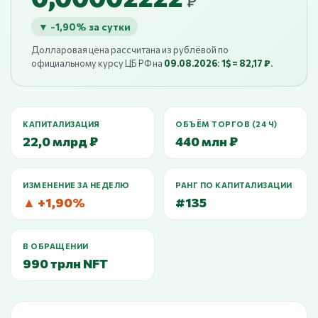
₽
▼ -1,90% за сутки
Долларовая цена рассчитана из рублёвой по
официальному курсу ЦБ РФ на
09.08.2026
:
1$ = 82,17 ₽
.
КАПИТАЛИЗАЦИЯ
ОБЪЁМ ТОРГОВ (24 Ч)
22,0 млрд ₽
440 млн ₽
ИЗМЕНЕНИЕ ЗА НЕДЕЛЮ
РАНГ ПО КАПИТАЛИЗАЦИИ
▲ +1,90%
#135
В ОБРАЩЕНИИ
990 трлн NFT