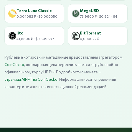
Terra Luna Classic
MegaUSD
0,004082 ₽ · $0,000050
75,9600 ₽ · $0,924464
Jito
BitTorrent
41,8800 ₽ · $0,509697
0,000022 ₽
Рублёвые котировки и метаданные предоставлены агрегатором
CoinGecko
, долларовая цена пересчитывается из рублёвой по
официальному курсу ЦБ РФ. Подробности о монете —
страница AINFT на CoinGecko
. Информация носит справочный
характер и не является инвестиционной рекомендацией.