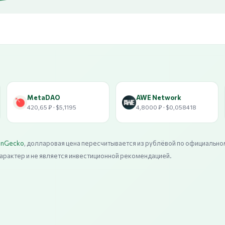
MetaDAO
AWE Network
420,65 ₽ · $5,1195
4,8000 ₽ · $0,058418
inGecko
, долларовая цена пересчитывается из рублёвой по официально
арактер и не является инвестиционной рекомендацией.