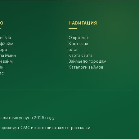
О
НАВИГАЦИЯ
еньги
О проекте
фЗайм
Контакты
ора
Блог
ла Мани
Карта сайта
й займ
Займы по городам
ак
Каталоги займов
ас
 платных услуг в 2026 году
 приходят СМС и как отписаться от рассылки