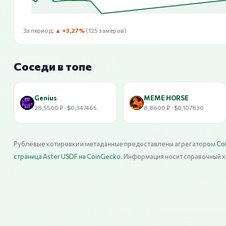
За период:
▲ +3,27%
(125 замеров)
Соседи в топе
Genius
MEME HORSE
28,5500 ₽ · $0,347465
8,8600 ₽ · $0,107830
Рублёвые котировки и метаданные предоставлены агрегатором
Co
страница Aster USDF на CoinGecko
. Информация носит справочный х