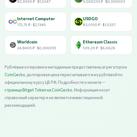
82,9300 ₽ · $1,0247
0,000233 ₽ · $0,000003
Internet Computer
USDGO
172,75 ₽ · $2,1346
83,0100 ₽ · $1,0257
Worldcoin
Ethereum Classic
24,8400 ₽ · $0,306935
539,20 ₽ · $6,6626
Рублёвые котировки и метаданные предоставлены агрегатором
CoinGecko
, долларовая цена пересчитывается из рублёвой по
официальному курсу ЦБ РФ. Подробности о монете —
страница Bitget Token на CoinGecko
. Информация носит
справочный характер и не является инвестиционной
рекомендацией.