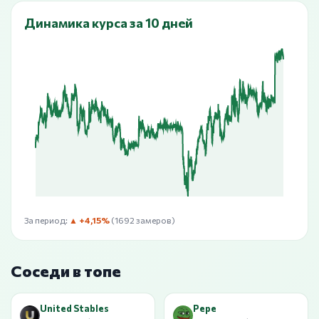
Динамика курса за 10 дней
За период:
▲ +4,15%
(1692 замеров)
Соседи в топе
United Stables
Pepe