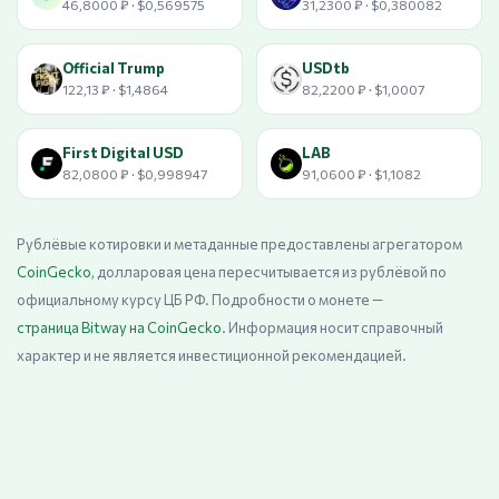
46,8000 ₽ · $0,569575
31,2300 ₽ · $0,380082
Official Trump
USDtb
122,13 ₽ · $1,4864
82,2200 ₽ · $1,0007
First Digital USD
LAB
82,0800 ₽ · $0,998947
91,0600 ₽ · $1,1082
Рублёвые котировки и метаданные предоставлены агрегатором
CoinGecko
, долларовая цена пересчитывается из рублёвой по
официальному курсу ЦБ РФ. Подробности о монете —
страница Bitway на CoinGecko
. Информация носит справочный
характер и не является инвестиционной рекомендацией.