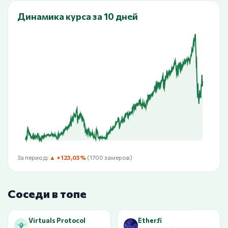
Динамика курса за 10 дней
За период:
▲ +123,03%
(1700 замеров)
Соседи в топе
Virtuals Protocol
Ether.fi