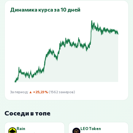
Динамика курса за 10 дней
За период:
▲ +25,23%
(1562 замеров)
Соседи в топе
Rain
LEO Token