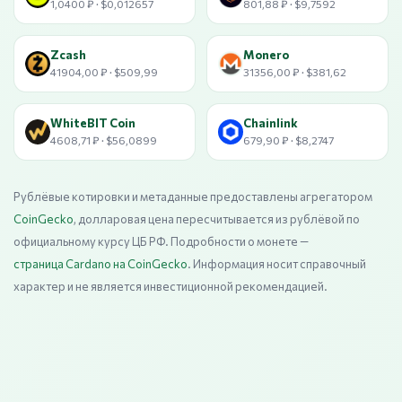
1,0400 ₽ · $0,012657
801,88 ₽ · $9,7592
Zcash
Monero
41904,00 ₽ · $509,99
31356,00 ₽ · $381,62
WhiteBIT Coin
Chainlink
4608,71 ₽ · $56,0899
679,90 ₽ · $8,2747
Рублёвые котировки и метаданные предоставлены агрегатором
CoinGecko
, долларовая цена пересчитывается из рублёвой по
официальному курсу ЦБ РФ. Подробности о монете —
страница Cardano на CoinGecko
. Информация носит справочный
характер и не является инвестиционной рекомендацией.