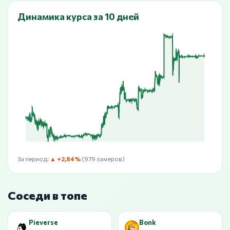
Динамика курса за 10 дней
За период:
▲ +2,84%
(979 замеров)
Соседи в топе
Pieverse
Bonk