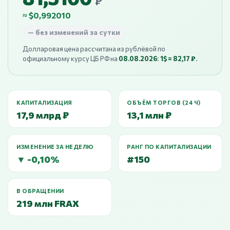
₽
≈ $0,992010
— без изменений за сутки
Долларовая цена рассчитана из рублёвой по
официальному курсу ЦБ РФ на
08.08.2026
:
1$ = 82,17 ₽
.
КАПИТАЛИЗАЦИЯ
ОБЪЁМ ТОРГОВ (24 Ч)
17,9 млрд ₽
13,1 млн ₽
ИЗМЕНЕНИЕ ЗА НЕДЕЛЮ
РАНГ ПО КАПИТАЛИЗАЦИИ
▼ -0,10%
#150
В ОБРАЩЕНИИ
219 млн FRAX