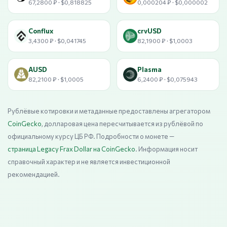
67,2800 ₽ · $0,818825
0,000204 ₽ · $0,000002
Conflux
crvUSD
3,4300 ₽ · $0,041745
82,1900 ₽ · $1,0003
AUSD
Plasma
82,2100 ₽ · $1,0005
6,2400 ₽ · $0,075943
Рублёвые котировки и метаданные предоставлены агрегатором
CoinGecko
, долларовая цена пересчитывается из рублёвой по
официальному курсу ЦБ РФ. Подробности о монете —
страница Legacy Frax Dollar на CoinGecko
. Информация носит
справочный характер и не является инвестиционной
рекомендацией.