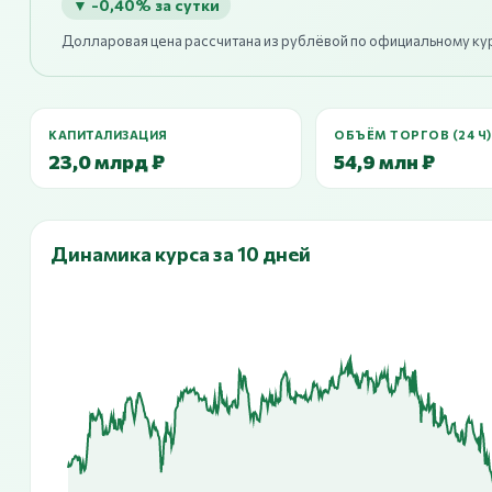
▼ -0,40% за сутки
Долларовая цена рассчитана из рублёвой по официальному ку
КАПИТАЛИЗАЦИЯ
ОБЪЁМ ТОРГОВ (24 Ч)
23,0 млрд ₽
54,9 млн ₽
Динамика курса за 10 дней