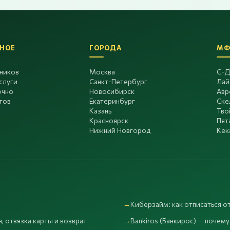
НОЕ
ГОРОДА
МФ
дников
Москва
С-Д
слуги
Санкт-Петербург
Лай
очно
Новосибирск
Авр
тов
Екатеринбург
Ске
Казань
Тво
Красноярск
Пят
Нижний Новгород
Кек
Киберзайм: как отписаться от
, отвязка карты и возврат
Bankiros (Банкирос) — почему