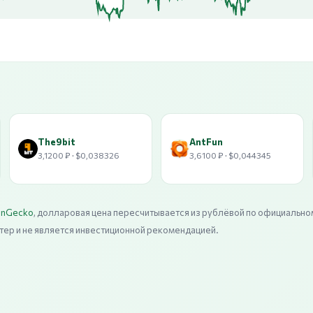
The9bit
AntFun
3,1200 ₽ · $0,038326
3,6100 ₽ · $0,044345
inGecko
, долларовая цена пересчитывается из рублёвой по официально
тер и не является инвестиционной рекомендацией.