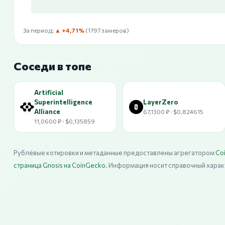
За период:
▲ +4,71%
(1797 замеров)
Соседи в топе
Artificial
Superintelligence
LayerZero
Alliance
67,1300 ₽ · $0,824615
11,0600 ₽ · $0,135859
Рублёвые котировки и метаданные предоставлены агрегатором
Co
страница Gnosis на CoinGecko
. Информация носит справочный харак