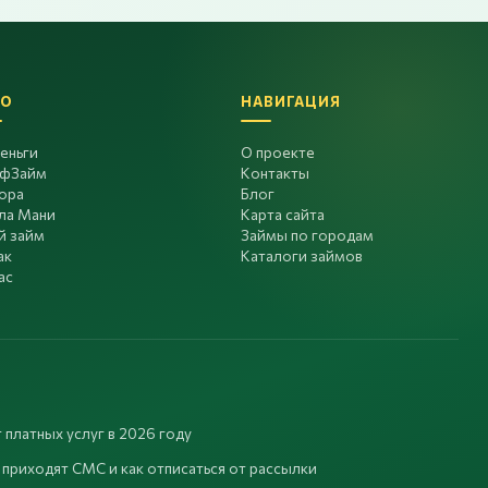
О
НАВИГАЦИЯ
еньги
О проекте
фЗайм
Контакты
ора
Блог
ла Мани
Карта сайта
й займ
Займы по городам
ак
Каталоги займов
ас
 платных услуг в 2026 году
 приходят СМС и как отписаться от рассылки