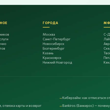
НОЕ
ГОРОДА
МФ
дников
Москва
С-Д
слуги
Санкт-Петербург
Лай
очно
Новосибирск
Авр
тов
Екатеринбург
Ске
Казань
Тво
Красноярск
Пят
Нижний Новгород
Кек
Киберзайм: как отписаться от
, отвязка карты и возврат
Bankiros (Банкирос) — почему