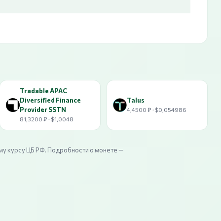
Tradable APAC
Diversified Finance
Talus
Provider SSTN
4,4500 ₽ · $0,054986
81,3200 ₽ · $1,0048
му курсу ЦБ РФ. Подробности о монете —