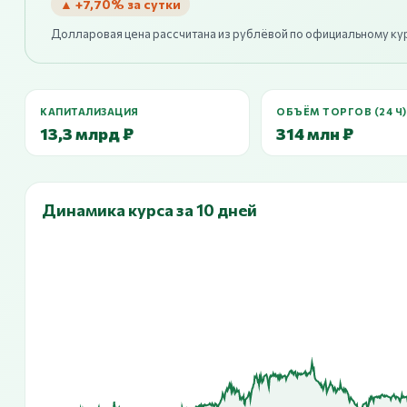
▲ +7,70% за сутки
Долларовая цена рассчитана из рублёвой по официальному ку
КАПИТАЛИЗАЦИЯ
ОБЪЁМ ТОРГОВ (24 Ч)
13,3 млрд ₽
314 млн ₽
Динамика курса за 10 дней