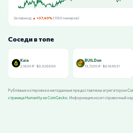
За период:
▲ +37,40%
(1350 замеров)
Соседи в топе
Kaia
BUILDon
2,1600 ₽ · $0,026690
13,7200 ₽ · $0,169531
Рублёвые котировки и метаданные предоставлены агрегатором
Co
страница Humanity на CoinGecko
. Информация носит справочный ха