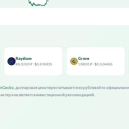
Raydium
Grove
49,9200 ₽ · $0,616835
1,9800 ₽ · $0,024466
inGecko
, долларовая цена пересчитывается из рублёвой по официально
рактер и не является инвестиционной рекомендацией.