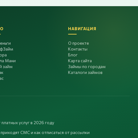
О
НАВИГАЦИЯ
еньги
О проекте
фЗайм
Контакты
ора
Блог
ла Мани
Карта сайта
й займ
Займы по городам
ак
Каталоги займов
ас
 платных услуг в 2026 году
 приходят СМС и как отписаться от рассылки