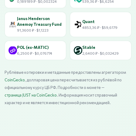
0,189189 ₽ · $0,002324
539,36 ₽ · $6,6254
Janus Henderson
Quant
Anemoy Treasury Fund
4853,36 ₽ · $59,6179
91,3600 ₽ · $1,1223
POL (ex-MATIC)
​​Stable
6,2500 ₽ · $0,076774
2,6400 ₽ · $0,032429
Рублёвые котировки и метаданные предоставлены агрегатором
CoinGecko
, долларовая цена пересчитывается из рублёвой по
официальному курсу ЦБ РФ. Подробности о монете —
страница JUST на CoinGecko
. Информация носит справочный
характер и не является инвестиционной рекомендацией.