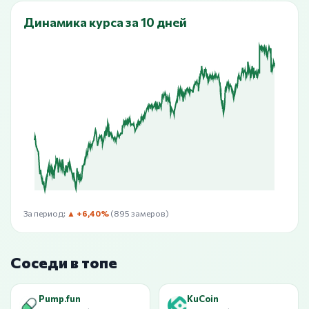
Динамика курса за 10 дней
За период:
▲ +6,40%
(895 замеров)
Соседи в топе
Pump.fun
KuCoin