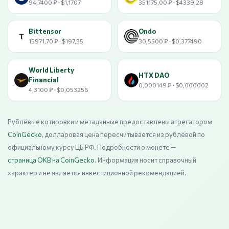
94,7400 ₽ · $1,1707
351175,00 ₽ · $4339,28
Bittensor
Ondo
15971,70 ₽ · $197,35
30,5500 ₽ · $0,377490
World Liberty
HTX DAO
Financial
0,000149 ₽ · $0,000002
4,3100 ₽ · $0,053256
Рублёвые котировки и метаданные предоставлены агрегатором
CoinGecko
, долларовая цена пересчитывается из рублёвой по
официальному курсу ЦБ РФ. Подробности о монете —
страница OKB на CoinGecko
. Информация носит справочный
характер и не является инвестиционной рекомендацией.