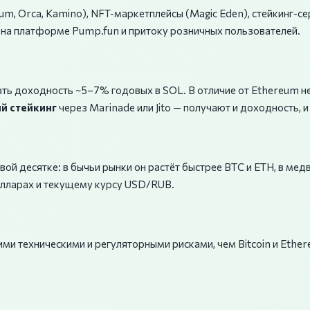
um, Orca, Kamino), NFT-маркетплейсы (Magic Eden), стейкинг-сер
на платформе Pump.fun и притоку розничных пользователей.
чать доходность ~5–7% годовых в SOL. В отличие от Ethereum 
й стейкинг
через Marinade или Jito — получают и доходность, 
ой десятке: в бычьи рынки он растёт быстрее BTC и ETH, в мед
олларах и текущему курсу USD/RUB.
ими техническими и регуляторными рисками, чем Bitcoin и Ethe