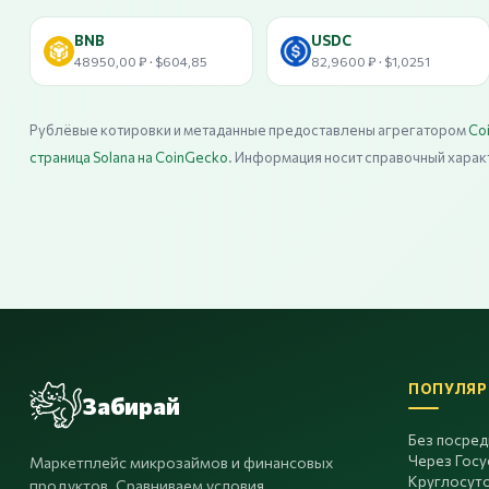
BNB
USDC
48950,00 ₽ · $604,85
82,9600 ₽ · $1,0251
Рублёвые котировки и метаданные предоставлены агрегатором
Co
страница Solana на CoinGecko
. Информация носит справочный харак
ПОПУЛЯР
Забирай
Без посре
Через Госу
Маркетплейс микрозаймов и финансовых
Круглосут
продуктов. Сравниваем условия