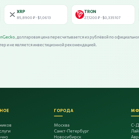
XRP
TRON
85,8900 ₽ · $1,0613
27,1200 ₽ · $0,335107
inGecko
, долларовая цена пересчитывается из рублёвой по официально
тер и не является инвестиционной рекомендацией.
НОЕ
ГОРОДА
МФ
дников
Москва
С-Д
слуги
Санкт-Петербург
Лай
очно
Новосибирск
Авр