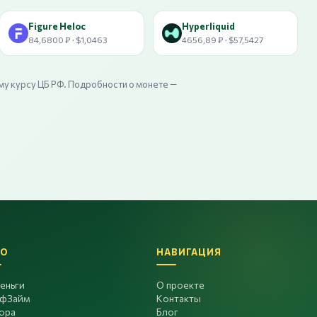
Figure Heloc
Hyperliquid
84,6800 ₽ · $1,0463
4656,89 ₽ · $57,5427
му курсу ЦБ РФ. Подробности о монете —
О
НАВИГАЦИЯ
еньги
О проекте
фЗайм
Контакты
ора
Блог