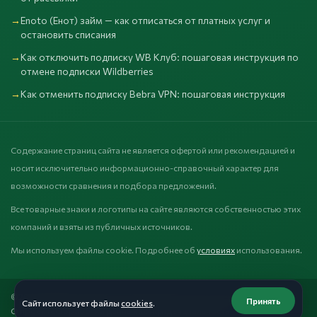
Enoto (Енот) займ — как отписаться от платных услуг и
остановить списания
Как отключить подписку WB Клуб: пошаговая инструкция по
отмене подписки Wildberries
Как отменить подписку Bebra VPN: пошаговая инструкция
Содержание страниц сайта не является офертой или рекомендацией и
носит исключительно информационно-справочный характер для
возможности сравнения и подбора предложений.
Все товарные знаки и логотипы на сайте являются собственностью этих
компаний и взяты из публичных источников.
Мы используем файлы cookie. Подробнее об
условиях
использования.
©2025 Забирай. Гиперссылка обязательна при копировании.
Принять
Сайт использует файлы
cookies
.
О проекте
Обработка данных
Конфиденциальность