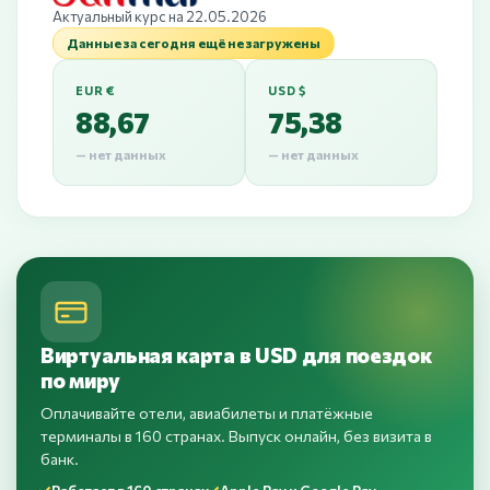
Актуальный курс на 22.05.2026
Данные за сегодня ещё не загружены
EUR €
USD $
88,67
75,38
— нет данных
— нет данных
Виртуальная карта в USD для поездок
по миру
Оплачивайте отели, авиабилеты и платёжные
терминалы в 160 странах. Выпуск онлайн, без визита в
банк.