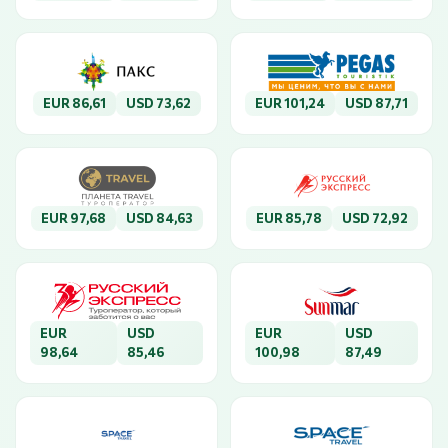
EUR 86,61
USD 73,62
EUR 101,24
USD 87,71
EUR 97,68
USD 84,63
EUR 85,78
USD 72,92
EUR
USD
EUR
USD
98,64
85,46
100,98
87,49