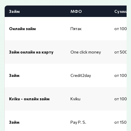
Займ
МФО
Сумма
Онлайн займ
Пятак
от 1000
Займ онлайн на карту
One click money
от 500 
Займ
Credit2day
от 1000
Kviku - онлайн займ
Kviku
от 1000
Займ
Pay P. S.
от 1500