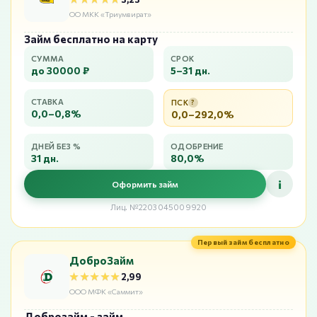
ОО МКК «Триумвират»
Займ бесплатно на карту
СУММА
СРОК
до 30000 ₽
5–31 дн.
СТАВКА
ПСК
?
0,0–0,8%
0,0–292,0%
ДНЕЙ БЕЗ %
ОДОБРЕНИЕ
31 дн.
80,0%
i
Оформить займ
Лиц. №2203045009920
Первый займ бесплатно
ДоброЗайм
★★★★★
★★★★★
2,99
ООО МФК «Саммит»
Доброзайм - займ