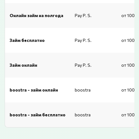
Онлайн займ на полгода
Pay P. S.
от 1000
Займ бесплатно
Pay P. S.
от 1000
Займ онлайн
Pay P. S.
от 1000
boostra - займ онлайн
boostra
от 1000
boostra - займ бесплатно
boostra
от 1000