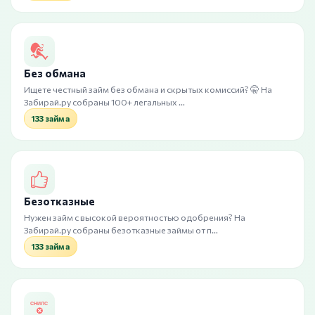
Без обмана
Ищете честный займ без обмана и скрытых комиссий? 🤫 На
Забирай.ру собраны 100+ легальных …
133 займа
Безотказные
Нужен займ с высокой вероятностью одобрения? На
Забирай.ру собраны безотказные займы от п…
133 займа