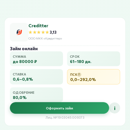
Creditter
★★★★★
★★★★★
3,13
ООО МКК «Кредиттер»
Займ онлайн
СУММА
СРОК
до 80000 ₽
61–180 дн.
СТАВКА
ПСК
?
0,6–0,8%
0,0–292,0%
ОДОБРЕНИЕ
80,0%
i
Оформить займ
Лиц. №1903045009373