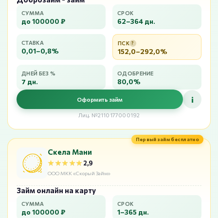
СУММА
СРОК
до 100000 ₽
62–364 дн.
СТАВКА
ПСК
?
0,01–0,8%
152,0–292,0%
ДНЕЙ БЕЗ %
ОДОБРЕНИЕ
7 дн.
80,0%
i
Оформить займ
Лиц. №2110177000192
Первый займ бесплатно
Скела Мани
★★★★★
★★★★★
2,9
ООО МКК «Скорый Займ»
Займ онлайн на карту
СУММА
СРОК
до 100000 ₽
1–365 дн.