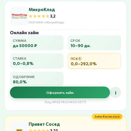
МикроКлад
★★★★★
★★★★★
3,2
ООО МКК «МикроКлад»
Онлайн займ
СУММА
СРОК
до 50000 ₽
10–90 дн.
СТАВКА
ПСК
?
0,0–0,8%
0,0–292,0%
ОДОБРЕНИЕ
80,0%
i
Оформить займ
Лиц. №651403140005711
Займ бесплатно
Привет Сосед
★★★★★
★★★★★
3,23