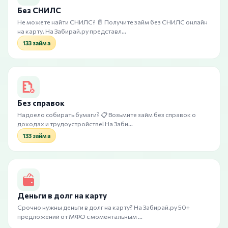
Без СНИЛС
Не можете найти СНИЛС? 📄 Получите займ без СНИЛС онлайн
на карту. На Забирай.ру представл…
133 займа
Без справок
Надоело собирать бумаги? 📋 Возьмите займ без справок о
доходах и трудоустройстве! На Заби…
133 займа
Деньги в долг на карту
Срочно нужны деньги в долг на карту? На Забирай.ру 50+
предложений от МФО с моментальным …