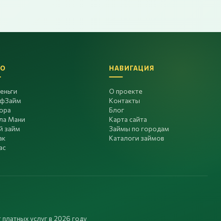
О
НАВИГАЦИЯ
еньги
О проекте
фЗайм
Контакты
ора
Блог
ла Мани
Карта сайта
й займ
Займы по городам
ак
Каталоги займов
ас
 платных услуг в 2026 году