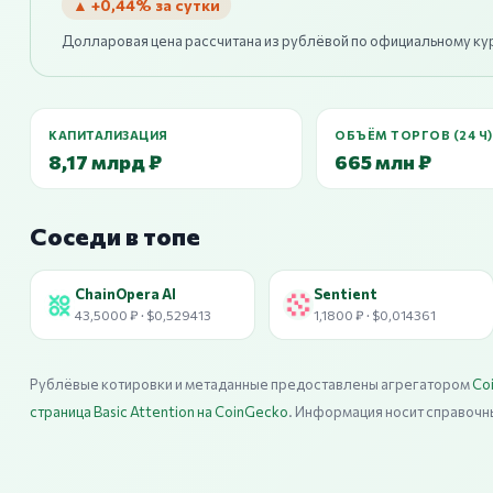
▲ +0,44% за сутки
Долларовая цена рассчитана из рублёвой по официальному ку
КАПИТАЛИЗАЦИЯ
ОБЪЁМ ТОРГОВ (24 Ч)
8,17 млрд ₽
665 млн ₽
Соседи в топе
ChainOpera AI
Sentient
43,5000 ₽ · $0,529413
1,1800 ₽ · $0,014361
Рублёвые котировки и метаданные предоставлены агрегатором
Co
страница Basic Attention на CoinGecko
. Информация носит справочн