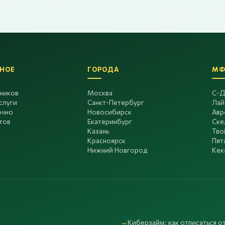
НОЕ
ГОРОДА
МФ
дников
Москва
С-Д
слуги
Санкт-Петербург
Лай
очно
Новосибирск
Авр
тов
Екатеринбург
Ске
Казань
Тво
Красноярск
Пят
Нижний Новгород
Кек
Киберзайм: как отписаться от