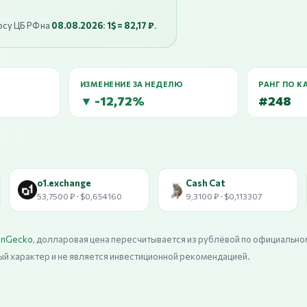
рсу ЦБ РФ на
08.08.2026
:
1$ = 82,17 ₽
.
ИЗМЕНЕНИЕ ЗА НЕДЕЛЮ
РАНГ ПО К
▼ -12,72%
#248
o1.exchange
Cash Cat
53,7500 ₽ · $0,654160
9,3100 ₽ · $0,113307
inGecko
, долларовая цена пересчитывается из рублёвой по официально
ый характер и не является инвестиционной рекомендацией.