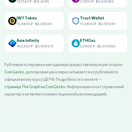
1337,49 ₽ · $16,4295
2,1300 ₽ · $0,026165
JW7 Token
Trust Wallet
10,4400 ₽ · $0,128243
31,0400 ₽ · $0,381291
Axie Infinity
ETHGas
74,0300 ₽ · $0,909373
5,9900 ₽ · $0,073580
Рублёвые котировки и метаданные предоставлены агрегатором
CoinGecko
, долларовая цена пересчитывается из рублёвой по
официальному курсу ЦБ РФ. Подробности о монете —
страница The Graph на CoinGecko
. Информация носит справочный
характер и не является инвестиционной рекомендацией.