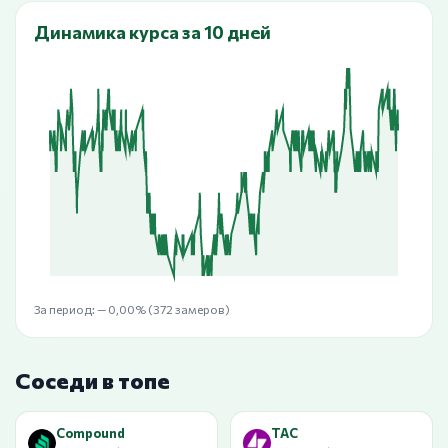
Динамика курса за 10 дней
За период:
— 0,00%
(372 замеров)
Соседи в топе
Compound
TAC