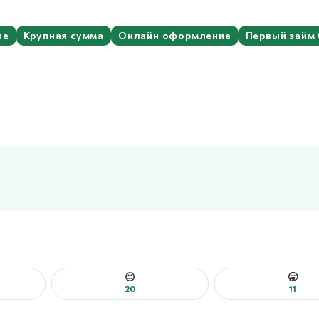
ие
Крупная сумма
Онлайн оформление
Первый займ 
😐
🥱
20
11