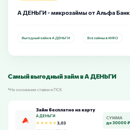
А ДЕНЬГИ - микрозаймы от Альфа Банк
Выгодный займ в А ДЕНЬГИ
Все займы в МФО
Самый выгодный займ в А ДЕНЬГИ
*На основании ставки и ПСК
Займ бесплатно на карту
А ДЕНЬГИ
СУММА
★★★★★
★★★★★
до 30000 ₽
3,03