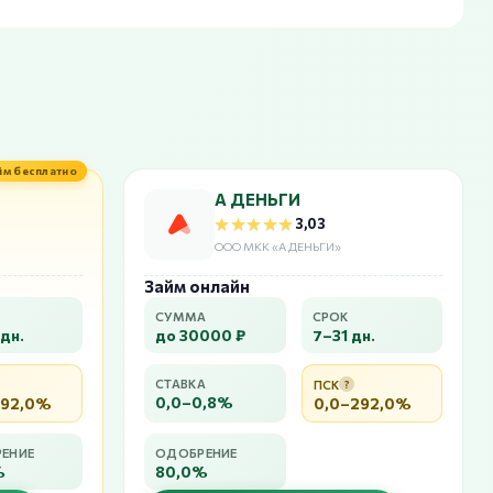
йм бесплатно
А ДЕНЬГИ
★★★★★
★★★★★
3,03
ООО МКК «А ДЕНЬГИ»
Займ онлайн
СУММА
СРОК
дн.
до 30000 ₽
7–31 дн.
СТАВКА
ПСК
?
0,0–0,8%
292,0%
0,0–292,0%
ЕНИЕ
ОДОБРЕНИЕ
%
80,0%