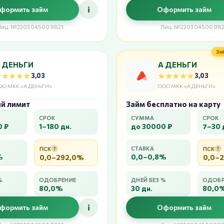
i
формить займ
Оформить займ
Лиц. №2203045009821
Лиц. №220304500982
За
 ДЕНЬГИ
А ДЕНЬГИ
★★★★★
★★★★★
★★★★★
★★★★★
3,03
3,03
ОО МКК «А ДЕНЬГИ»
ООО МКК «А ДЕНЬГИ»
й лимит
Займ бесплатно на карту
СРОК
СУММА
СРОК
0 ₽
1–180 дн.
до 30000 ₽
7–30 
СТАВКА
ПСК
?
ПСК
?
%
0,0–0,8%
0,0–292,0%
0,0–
%
ОДОБРЕНИЕ
ДНЕЙ БЕЗ %
ОДОБР
80,0%
30 дн.
80,0
i
формить займ
Оформить займ