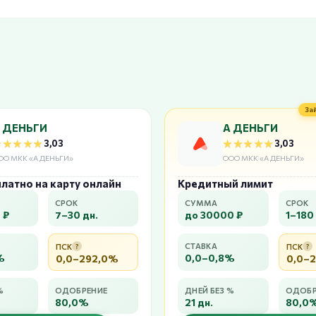
За
 ДЕНЬГИ
А ДЕНЬГИ
★★★★★
★★★★★
★★★★★
★★★★★
3,03
3,03
ОО МКК «А ДЕНЬГИ»
ООО МКК «А ДЕНЬГИ»
латно на карту онлайн
Кредитный лимит
СРОК
СУММА
СРОК
 ₽
7–30 дн.
до 30000 ₽
1–180 
СТАВКА
ПСК
?
ПСК
?
%
0,0–0,8%
0,0–292,0%
0,0–
%
ОДОБРЕНИЕ
ДНЕЙ БЕЗ %
ОДОБР
80,0%
21 дн.
80,0