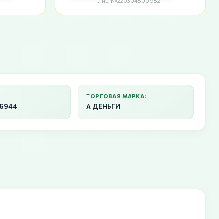
1
Лиц. №2203045009821
ТОРГОВАЯ МАРКА:
36944
А ДЕНЬГИ