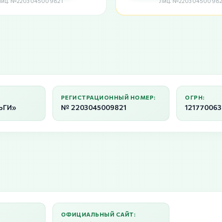
Лиц. №2203045009821
Лиц. №220304500982
РЕГИСТРАЦИОННЫЙ НОМЕР:
ОГРН:
ЬГИ»
№ 2203045009821
12177006
ОФИЦИАЛЬНЫЙ САЙТ: