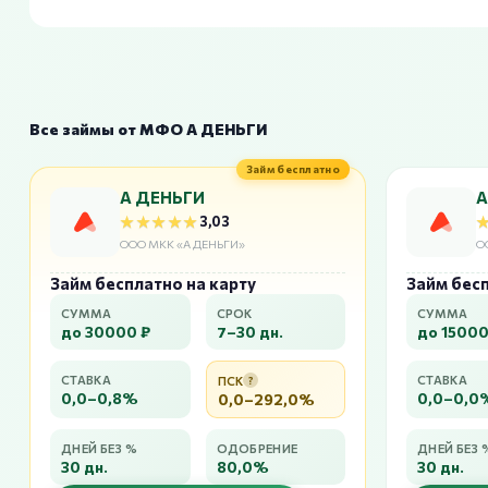
Все займы от МФО А ДЕНЬГИ
Займ бесплатно
А ДЕНЬГИ
А
★★★★★
★★★★★
3,03
ООО МКК «А ДЕНЬГИ»
О
Займ бесплатно на карту
Займ бесп
СУММА
СРОК
СУММА
до 30000 ₽
7–30 дн.
до 15000
СТАВКА
СТАВКА
ПСК
?
0,0–0,8%
0,0–0,0
0,0–292,0%
ДНЕЙ БЕЗ %
ОДОБРЕНИЕ
ДНЕЙ БЕЗ 
30 дн.
80,0%
30 дн.