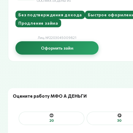
ООО МКК «А ДЕНЬГИ»
Без подтверждения дохода
Быстрое оформлен
Продление займа
Лиц. №2203045009821
Оформить займ
Оцените работу МФО А ДЕНЬГИ
😍
😋
20
30