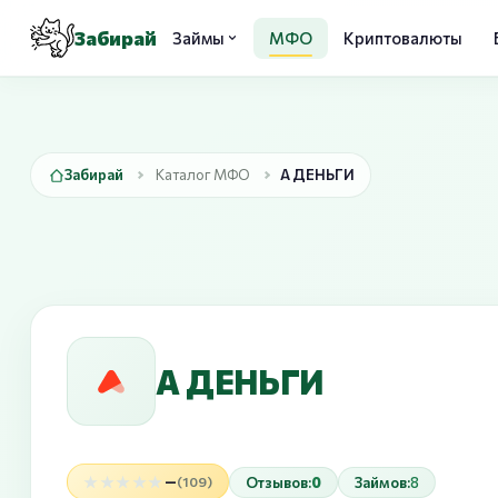
Забирай
Займы
МФО
Криптовалюты
Забирай
Каталог МФО
А ДЕНЬГИ
А ДЕНЬГИ
★★★★★
★★★★★
—
Отзывов:
0
Займов:
8
(109)