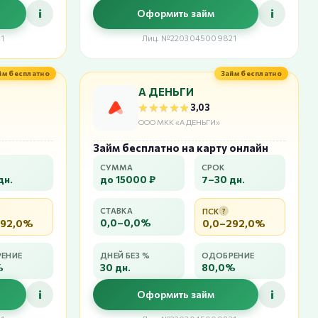
i
i
Оформить займ
1
Лиц. №2203045009821
йм бесплатно
Займ бесплатно
А ДЕНЬГИ
★★★★★
★★★★★
3,03
ООО МКК «А ДЕНЬГИ»
Займ бесплатно на карту онлайн
СУММА
СРОК
дн.
до 15000 ₽
7–30 дн.
СТАВКА
ПСК
?
0,0–0,0%
292,0%
0,0–292,0%
ЕНИЕ
ДНЕЙ БЕЗ %
ОДОБРЕНИЕ
%
30 дн.
80,0%
i
i
Оформить займ