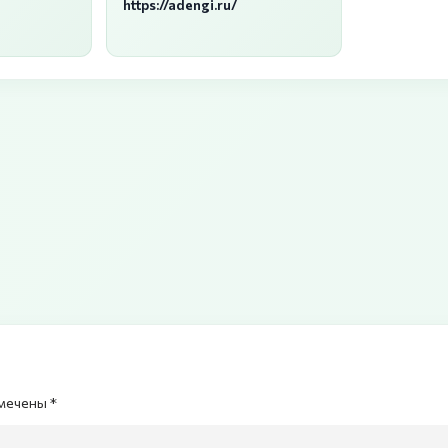
https://adengi.ru/
тмечены *