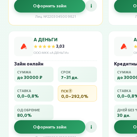
i
Оформить займ
О
Лиц. №2203045009821
А ДЕНЬГИ
А
★★★★★
★★★★★
3,03
ООО МКК «А ДЕНЬГИ»
О
Займ онлайн
Кредитны
СУММА
СРОК
СУММА
до 30000 ₽
7–31 дн.
до 3000
СТАВКА
СТАВКА
ПСК
?
0,0–0,8%
0,0–0,8
0,0–292,0%
ОДОБРЕНИЕ
ДНЕЙ БЕЗ 
80,0%
30 дн.
i
Оформить займ
О