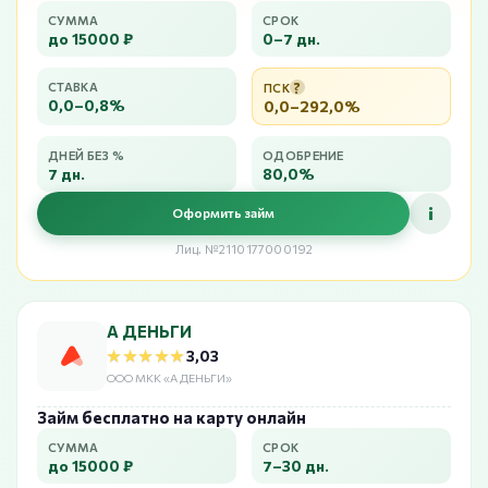
СУММА
СРОК
до 15000 ₽
0–7 дн.
?
СТАВКА
ПСК
0,0–0,8%
0,0–292,0%
ДНЕЙ БЕЗ %
ОДОБРЕНИЕ
7 дн.
80,0%
i
Оформить займ
Лиц. №2110177000192
А ДЕНЬГИ
★★★★★
★★★★★
3,03
ООО МКК «А ДЕНЬГИ»
Займ бесплатно на карту онлайн
СУММА
СРОК
до 15000 ₽
7–30 дн.