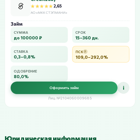
★★★★★
★★★★★
2,65
АО «МКК СТЭПМАНИ»
Займ
СУММА
СРОК
до 100000 ₽
15–360 дн.
СТАВКА
ПСК
?
0,3–0,8%
109,0–292,0%
ОДОБРЕНИЕ
80,0%
i
Оформить займ
Лиц. №2104060009685
Юридическая информация