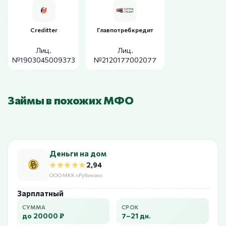
Creditter
Главпотребкредит
Лиц.
Лиц.
№1903045009373
№2120177002077
Займы в похожих МФО
Деньги на дом
★★★★★
★★★★★
2,94
ООО МКК «Рубикон»
Зарплатный
СУММА
СРОК
до 20000 ₽
7–21 дн.