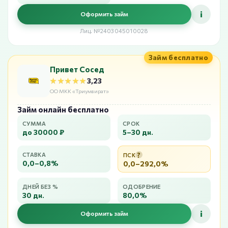
i
Оформить займ
Лиц. №2403045010028
Займ бесплатно
Привет Сосед
★★★★★
★★★★★
3,23
ОО МКК «Триумвират»
Займ онлайн бесплатно
СУММА
СРОК
до 30000 ₽
5–30 дн.
?
СТАВКА
ПСК
0,0–0,8%
0,0–292,0%
ДНЕЙ БЕЗ %
ОДОБРЕНИЕ
30 дн.
80,0%
i
Оформить займ