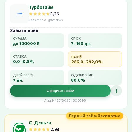
Турбозайм
★★★★★
★★★★★
3,25
ООО МКК «Турбозайм»
Займ онлайн
СУММА
СРОК
до 100000 ₽
7–168 дн.
?
СТАВКА
ПСК
0,0–0,8%
286,0–292,0%
ДНЕЙ БЕЗ %
ОДОБРЕНИЕ
7 дн.
80,0%
i
Оформить займ
Лиц. №651303045003951
Первый займ бесплатно
С-Деньги
★★★★★
★★★★★
2,93