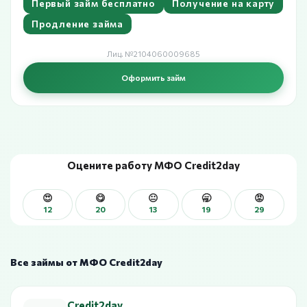
Первый займ бесплатно
Получение на карту
Продление займа
Лиц. №2104060009685
Оформить займ
Оцените работу МФО Credit2day
😍
😋
😐
🥱
😡
12
20
13
19
29
Все займы от МФО Credit2day
Credit2day