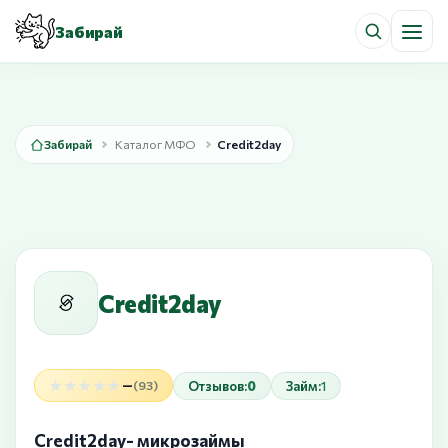
Забирай
Забирай
Каталог МФО
Credit2day
Credit2day
★★★★★
★★★★★
—
Отзывов:
0
Займ:
1
(93)
Credit2day- микрозаймы