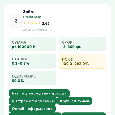
Займ
Credit2day
★★★★★
★★★★★
2,65
АО «МКК СТЭПМАНИ»
СУММА
СРОК
до 100000 ₽
15–360 дн.
СТАВКА
ПСК
?
0,3–0,8%
109,0–292,0%
ОДОБРЕНИЕ
80,0%
Без подтверждения дохода
Быстрое оформление
Крупная сумма
Онлайн оформление