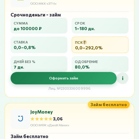
ООО МКК «ЗТЧ»
Срочноденьги - займ
СУММА
СРОК
до 100000 ₽
1–180 дн.
?
СТАВКА
ПСК
0,0–0,8%
0,0–292,0%
ДНЕЙ БЕЗ %
ОДОБРЕНИЕ
7 дн.
80,0%
i
Оформить займ
Лиц. №2303336009996
Займ бесплатно
JoyMoney
★★★★★
★★★★★
3,06
ООО МФК «Джой Мани»
Займ бесплатно