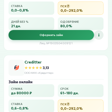
?
СТАВКА
ПСК
0,0–0,8%
0,0–292,0%
ДНЕЙ БЕЗ %
ОДОБРЕНИЕ
21 дн.
80,0%
i
Оформить займ
Лиц. №1903504009121
Creditter
★★★★★
★★★★★
3,13
ООО МКК «Кредиттер»
Займ онлайн
СУММА
СРОК
до 80000 ₽
61–180 дн.
?
СТАВКА
ПСК
0,6–0,8%
0,0–292,0%