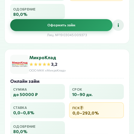
ОДОБРЕНИЕ
80,0%
i
Оформить займ
Лиц. №1903045009373
МикроКлад
★★★★★
★★★★★
3,2
ООО МКК «МикроКлад»
Онлайн займ
СУММА
СРОК
до 50000 ₽
10–90 дн.
?
СТАВКА
ПСК
0,0–0,8%
0,0–292,0%
ОДОБРЕНИЕ
80,0%