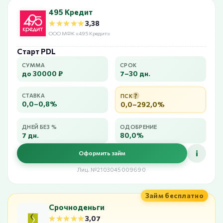
495 Кредит
★★★★★
★★★★★
3,38
ООО МФК «495 Кредит»
Старт PDL
СУММА
СРОК
до 30000 ₽
7–30 дн.
?
СТАВКА
ПСК
0,0–0,8%
0,0–292,0%
ДНЕЙ БЕЗ %
ОДОБРЕНИЕ
7 дн.
80,0%
i
Оформить займ
Лиц. №2103045009690
Займ бесплатно
Срочноденьги
★★★★★
★★★★★
3,07