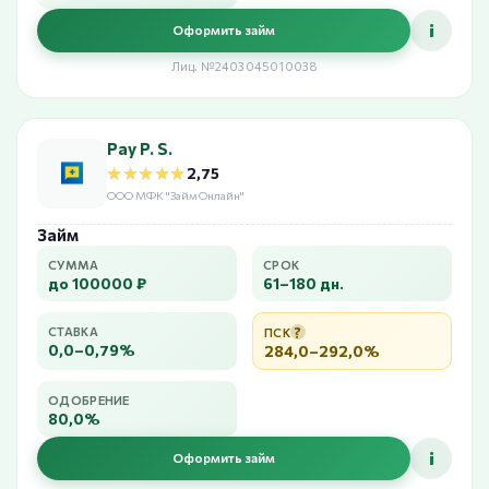
i
Оформить займ
Лиц. №2403045010038
Pay P. S.
★★★★★
★★★★★
2,75
ООО МФК "Займ Онлайн"
Займ
СУММА
СРОК
до 100000 ₽
61–180 дн.
?
СТАВКА
ПСК
0,0–0,79%
284,0–292,0%
ОДОБРЕНИЕ
80,0%
i
Оформить займ