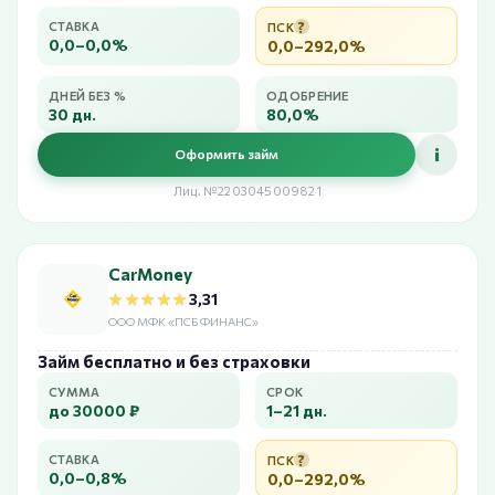
?
СТАВКА
ПСК
0,0–0,0%
0,0–292,0%
ДНЕЙ БЕЗ %
ОДОБРЕНИЕ
30 дн.
80,0%
i
Оформить займ
Лиц. №2203045009821
CarMoney
★★★★★
★★★★★
3,31
ООО МФК «ПСБ ФИНАНС»
Займ бесплатно и без страховки
СУММА
СРОК
до 30000 ₽
1–21 дн.
?
СТАВКА
ПСК
0,0–0,8%
0,0–292,0%