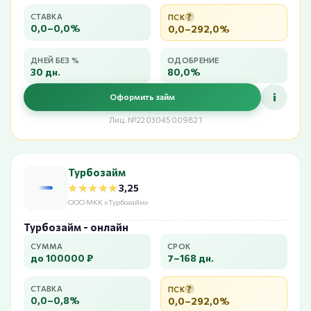
?
СТАВКА
ПСК
0,0–0,0%
0,0–292,0%
ДНЕЙ БЕЗ %
ОДОБРЕНИЕ
30 дн.
80,0%
i
Оформить займ
Лиц. №2203045009821
Турбозайм
★★★★★
★★★★★
3,25
ООО МКК «Турбозайм»
Турбозайм - онлайн
СУММА
СРОК
до 100000 ₽
7–168 дн.
?
СТАВКА
ПСК
0,0–0,8%
0,0–292,0%