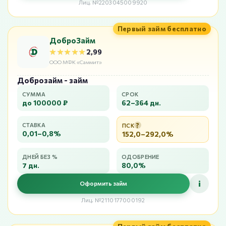
Лиц. №2203045009920
Первый займ бесплатно
ДоброЗайм
★★★★★
★★★★★
2,99
ООО МФК «Саммит»
Доброзайм - займ
СУММА
СРОК
до 100000 ₽
62–364 дн.
?
СТАВКА
ПСК
0,01–0,8%
152,0–292,0%
ДНЕЙ БЕЗ %
ОДОБРЕНИЕ
7 дн.
80,0%
i
Оформить займ
Лиц. №2110177000192