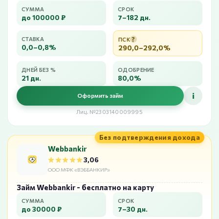
СУММА
СРОК
до 100000 ₽
7–182 дн.
?
СТАВКА
ПСК
0,0–0,8%
290,0–292,0%
ДНЕЙ БЕЗ %
ОДОБРЕНИЕ
21 дн.
80,0%
i
Оформить займ
Лиц. №2303140009995
Без подтверждения дохода
Webbankir
★★★★★
★★★★★
3,06
ООО МФК «ВЭББАНКИР»
Займ Webbankir - бесплатно на карту
СУММА
СРОК
до 30000 ₽
7–30 дн.