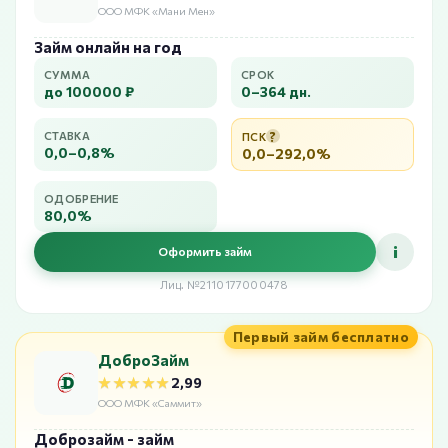
ООО МФК «Мани Мен»
Займ онлайн на год
СУММА
СРОК
до 100000 ₽
0–364 дн.
?
СТАВКА
ПСК
0,0–0,8%
0,0–292,0%
ОДОБРЕНИЕ
80,0%
i
Оформить займ
Лиц. №2110177000478
Первый займ бесплатно
ДоброЗайм
★★★★★
★★★★★
2,99
ООО МФК «Саммит»
Доброзайм - займ