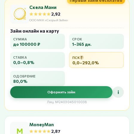
Первый займ бесплатно
Скела Мани
★★★★★
★★★★★
2,92
ООО МКК «Скорый Займ»
Займ онлайн на карту
СУММА
СРОК
до 100000 ₽
1–365 дн.
?
СТАВКА
ПСК
0,0–0,8%
0,0–292,0%
ОДОБРЕНИЕ
80,0%
i
Оформить займ
Лиц. №2403045010038
MoneyMan
★★★★★
★★★★★
2,87