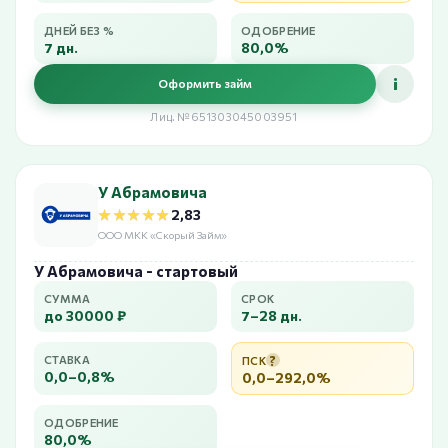
ДНЕЙ БЕЗ %
ОДОБРЕНИЕ
7 дн.
80,0%
i
Оформить займ
Лиц. №651303045003951
У Абрамовича
★★★★★
★★★★★
2,83
ООО МКК «Скорый Займ»
У Абрамовича - стартовый
СУММА
СРОК
до 30000 ₽
7–28 дн.
?
СТАВКА
ПСК
0,0–0,8%
0,0–292,0%
ОДОБРЕНИЕ
80,0%