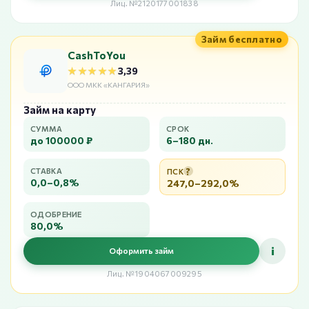
Лиц. №2120177001838
Займ бесплатно
CashToYou
★★★★★
★★★★★
3,39
ООО МКК «КАНГАРИЯ»
Займ на карту
СУММА
СРОК
до 100000 ₽
6–180 дн.
?
СТАВКА
ПСК
0,0–0,8%
247,0–292,0%
ОДОБРЕНИЕ
80,0%
i
Оформить займ
Лиц. №1904067009295