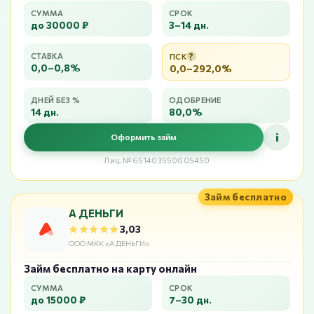
СУММА
СРОК
до 30000 ₽
3–14 дн.
?
СТАВКА
ПСК
0,0–0,8%
0,0–292,0%
ДНЕЙ БЕЗ %
ОДОБРЕНИЕ
14 дн.
80,0%
i
Оформить займ
Лиц. №651403550005450
Займ бесплатно
А ДЕНЬГИ
★★★★★
★★★★★
3,03
ООО МКК «А ДЕНЬГИ»
Займ бесплатно на карту онлайн
СУММА
СРОК
до 15000 ₽
7–30 дн.