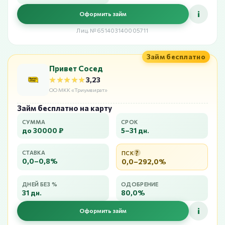
i
Оформить займ
Лиц. №651403140005711
Займ бесплатно
Привет Сосед
★★★★★
★★★★★
3,23
ОО МКК «Триумвират»
Займ бесплатно на карту
СУММА
СРОК
до 30000 ₽
5–31 дн.
?
СТАВКА
ПСК
0,0–0,8%
0,0–292,0%
ДНЕЙ БЕЗ %
ОДОБРЕНИЕ
31 дн.
80,0%
i
Оформить займ