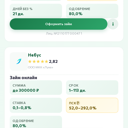
ДНЕЙ БЕЗ %
ОДОБРЕНИЕ
21 дн.
80,0%
i
Оформить займ
Лиц. №2110177000471
Небус
★★★★★
★★★★★
2,82
ООО МКК «Луна»
Займ онлайн
СУММА
СРОК
до 300000 ₽
1–113 дн.
?
СТАВКА
ПСК
0,1–0,8%
52,0–292,0%
ОДОБРЕНИЕ
80,0%