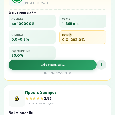
ИП ИНВЕСТМАРКЕТ
Быстрый займ
СУММА
СРОК
до 100000 ₽
1–365 дн.
?
СТАВКА
ПСК
0,0–0,8%
0,0–292,0%
ОДОБРЕНИЕ
80,0%
i
Оформить займ
Лиц. №7725175350
Простой вопрос
★★★★★
★★★★★
2,85
ООО МКК «Аделаида»
Займ онлайн