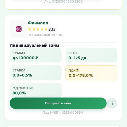
Лиц. №2203045009920
Финмолл
★★★★★
★★★★★
3,13
ООО МКК «ФИНМОЛЛ»
Индивидуальный займ
СУММА
СРОК
до 100000 ₽
0–175 дн.
?
СТАВКА
ПСК
0,0–0,5%
0,0–178,0%
ОДОБРЕНИЕ
80,0%
i
Оформить займ
Лиц. №651403550005541