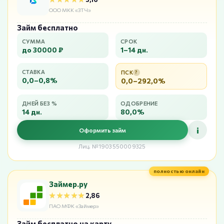
ООО МКК «ЗТЧ»
Займ бесплатно
СУММА
СРОК
до 30000 ₽
1–14 дн.
СТАВКА
ПСК
?
0,0–0,8%
0,0–292,0%
ДНЕЙ БЕЗ %
ОДОБРЕНИЕ
14 дн.
80,0%
i
Оформить займ
Лиц. №1903550009325
полностью онлайн
Займер.ру
★★★★★
★★★★★
2,86
ПАО МФК «Займер»
Займ бесплатно на карту