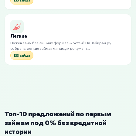
133 займа
Легкие
Нужен займ без лишних формальностей? На Забирай.ру
собраны легкие займы: минимум документ…
133 займа
Топ-10 предложений по первым
займам под 0% без кредитной
истории