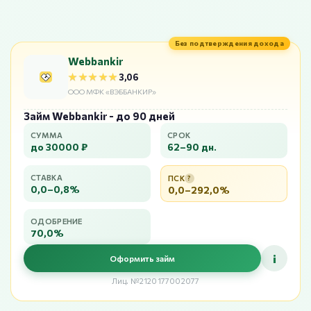
Без подтверждения дохода
Webbankir
★★★★★
★★★★★
3,06
ООО МФК «ВЭББАНКИР»
Займ Webbankir - до 90 дней
СУММА
СРОК
до 30000 ₽
62–90 дн.
СТАВКА
ПСК
?
0,0–0,8%
0,0–292,0%
ОДОБРЕНИЕ
70,0%
i
Оформить займ
Лиц. №2120177002077