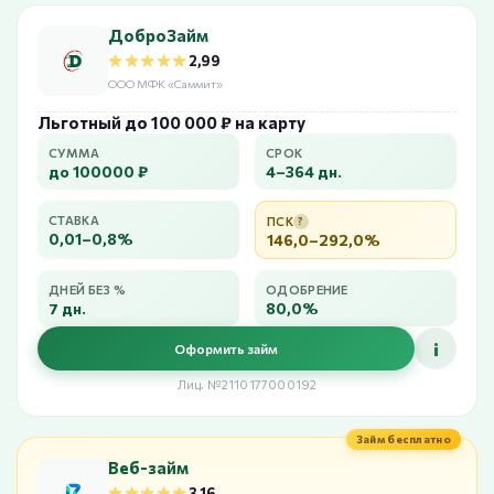
ДоброЗайм
★★★★★
★★★★★
2,99
ООО МФК «Саммит»
Льготный до 100 000 ₽ на карту
СУММА
СРОК
до 100000 ₽
4–364 дн.
СТАВКА
ПСК
?
0,01–0,8%
146,0–292,0%
ДНЕЙ БЕЗ %
ОДОБРЕНИЕ
7 дн.
80,0%
i
Оформить займ
Лиц. №2110177000192
Займ бесплатно
Веб-займ
★★★★★
★★★★★
3,16