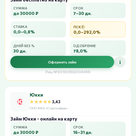
СУММА
СРОК
до 30000 ₽
7–30 дн.
СТАВКА
ПСК
?
0,0–0,8%
0,0–292,0%
ДНЕЙ БЕЗ %
ОДОБРЕНИЕ
30 дн.
78,0%
i
Оформить займ
Лиц. №651303532004088
Юкки
★★★★★
★★★★★
3,43
ООО МКК «Стратосфера»
Займ Юкки - онлайн на карту
СУММА
СРОК
до 30000 ₽
16–31 дн.