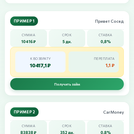
ПРИМЕР 1
Привет Сосед
СУММА
СРОК
СТАВКА
10416 ₽
5 дн.
0,8%
К ВОЗВРАТУ
ПЕРЕПЛАТА
10417,1 ₽
1,1 ₽
Получить займ
ПРИМЕР 2
CarMoney
СУММА
СРОК
СТАВКА
83838 ₽
352 дн.
0,8%