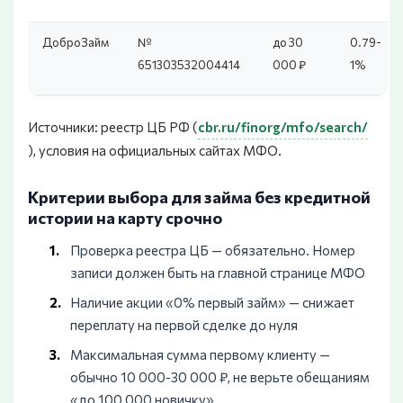
ДоброЗайм
№
до 30
0.79-
651303532004414
000 ₽
1%
Источники: реестр ЦБ РФ (
cbr.ru/finorg/mfo/search/
), условия на официальных сайтах МФО.
Критерии выбора для займа без кредитной
истории на карту срочно
Проверка реестра ЦБ — обязательно. Номер
записи должен быть на главной странице МФО
Наличие акции «0% первый займ» — снижает
переплату на первой сделке до нуля
Максимальная сумма первому клиенту —
обычно 10 000-30 000 ₽, не верьте обещаниям
«до 100 000 новичку»