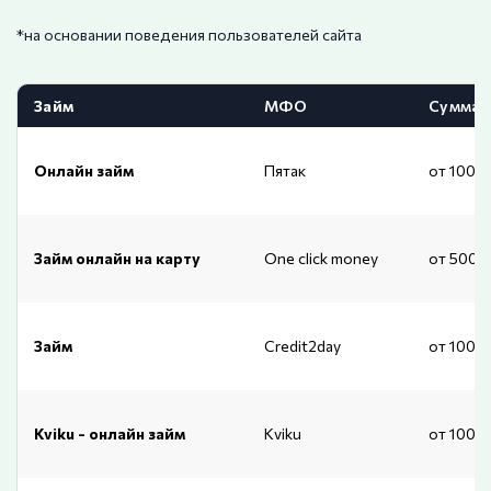
*на основании поведения пользователей сайта
Займ
МФО
Сумма
Онлайн займ
Пятак
от 1000
Займ онлайн на карту
One click money
от 500 
Займ
Credit2day
от 1000
Kviku - онлайн займ
Kviku
от 1000