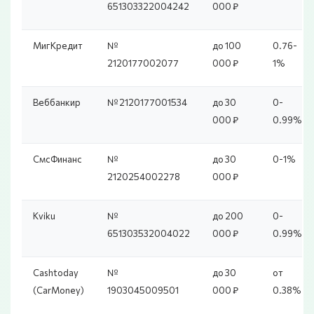
651303322004242
000 ₽
МигКредит
№
до 100
0.76-
2120177002077
000 ₽
1%
Веббанкир
№ 2120177001534
до 30
0-
000 ₽
0.99%
СмсФинанс
№
до 30
0-1%
2120254002278
000 ₽
Kviku
№
до 200
0-
651303532004022
000 ₽
0.99%
Cashtoday
№
до 30
от
(CarMoney)
1903045009501
000 ₽
0.38%