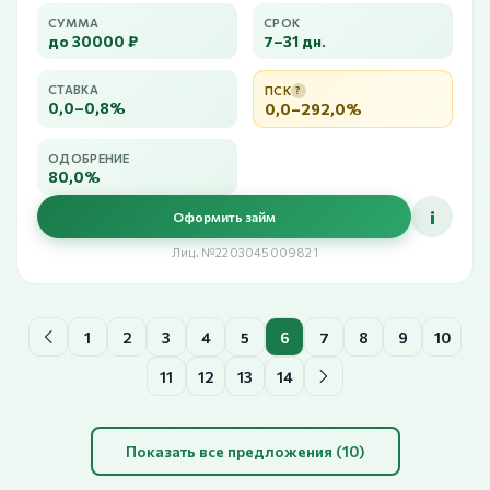
СУММА
СРОК
до 30000 ₽
7–31 дн.
СТАВКА
ПСК
?
0,0–0,8%
0,0–292,0%
ОДОБРЕНИЕ
80,0%
i
Оформить займ
Лиц. №2203045009821
1
2
3
4
5
6
7
8
9
10
11
12
13
14
Показать все предложения (10)