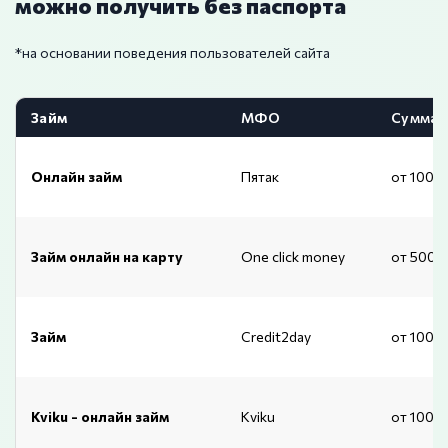
можно получить без паспорта
*на основании поведения пользователей сайта
Займ
МФО
Сумма
Онлайн займ
Пятак
от 1000
Займ онлайн на карту
One click money
от 500 
Займ
Credit2day
от 1000
Kviku - онлайн займ
Kviku
от 1000