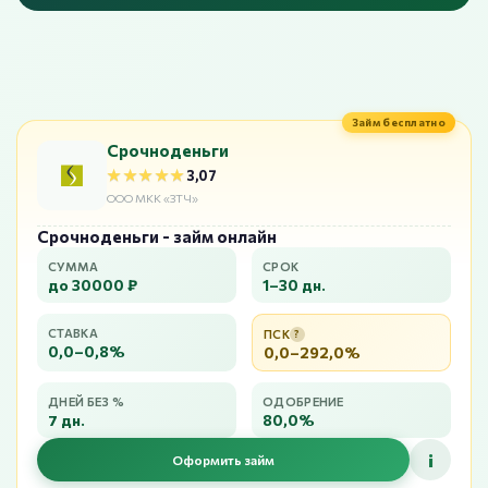
Займ бесплатно
Срочноденьги
★★★★★
★★★★★
3,07
ООО МКК «ЗТЧ»
Срочноденьги - займ онлайн
СУММА
СРОК
до 30000 ₽
1–30 дн.
СТАВКА
ПСК
?
0,0–0,8%
0,0–292,0%
ДНЕЙ БЕЗ %
ОДОБРЕНИЕ
7 дн.
80,0%
i
Оформить займ