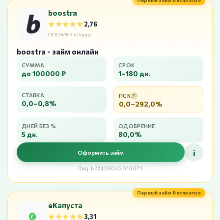
Первый займ бесплатно
boostra
★★★★★
★★★★★
2,76
ООО МКК «Лорд»
boostra - займ онлайн
СУММА
СРОК
до 100000 ₽
1–180 дн.
СТАВКА
ПСК
?
0,0–0,8%
0,0–292,0%
ДНЕЙ БЕЗ %
ОДОБРЕНИЕ
5 дн.
80,0%
i
Оформить займ
Лиц. №2403045010071
Первый займ бесплатно
еКапуста
★★★★★
★★★★★
3,31