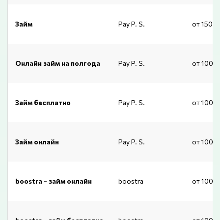
Займ
Pay P. S.
от 1500
Онлайн займ на полгода
Pay P. S.
от 1000
Займ бесплатно
Pay P. S.
от 1000
Займ онлайн
Pay P. S.
от 1000
boostra - займ онлайн
boostra
от 1000