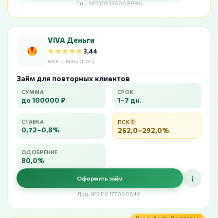
Лиц. №2303336009996
VIVA Деньги
★★★★★
★★★★★
3,44
МКК «ЦФП» (ПАО)
Займ для повторных клиентов
СУММА
СРОК
до 100000 ₽
1–7 дн.
СТАВКА
ПСК
?
0,72–0,8%
262,0–292,0%
ОДОБРЕНИЕ
80,0%
i
Оформить займ
Лиц. №2110177000840