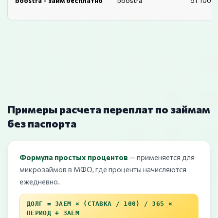
boostra - займ бесплатно
boostra
от 1000
Примеры расчета переплат по займам
без паспорта
Формула простых процентов
— применяется для
микрозаймов в МФО, где проценты начисляются
ежедневно.
ДОЛГ = ЗАЕМ × (СТАВКА / 100) / 365 ×
ПЕРИОД + ЗАЕМ