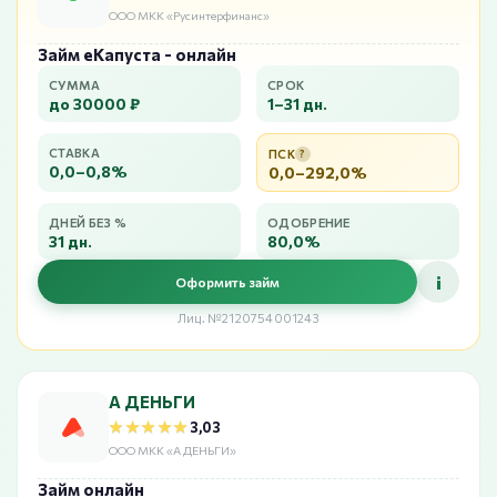
ООО МКК «Русинтерфинанс»
Займ еКапуста - онлайн
СУММА
СРОК
до 30000 ₽
1–31 дн.
СТАВКА
ПСК
?
0,0–0,8%
0,0–292,0%
ДНЕЙ БЕЗ %
ОДОБРЕНИЕ
31 дн.
80,0%
i
Оформить займ
Лиц. №2120754001243
А ДЕНЬГИ
★★★★★
★★★★★
3,03
ООО МКК «А ДЕНЬГИ»
Займ онлайн