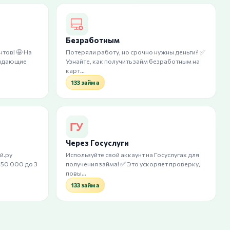
Безработным
тов! 🤩 На
Потеряли работу, но срочно нужны деньги? ✅
выдающие
Узнайте, как получить займ безработным на
карт…
133 займа
Через Госуслуги
й.ру
Используйте свой аккаунт на Госуслугах для
 50 000 до 3
получения займа! ✅ Это ускоряет проверку,
повы…
133 займа