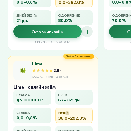
0,0–0,8%
0,0–0,8
0,0–292,0%
ДНЕЙ БЕЗ %
ОДОБРЕНИЕ
ОДОБРЕН
21 дн.
80,0%
70,0%
i
Оформить займ
О
Лиц. №2110177000471
Займ бесплатно
Lime
★★★★★
★★★★★
2,84
ООО МФК «Лайм–займ»
Lime - онлайн займ
СУММА
СРОК
до 100000 ₽
62–365 дн.
СТАВКА
ПСК
?
0,0–0,8%
36,0–292,0%