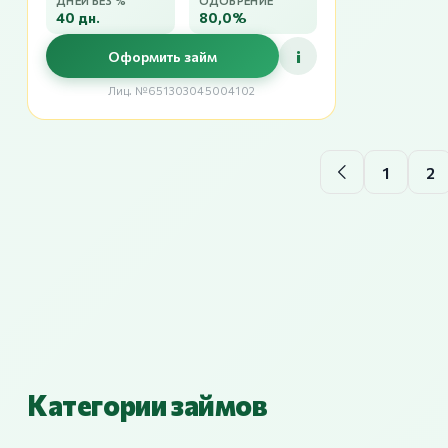
ДНЕЙ БЕЗ %
ОДОБРЕНИЕ
40 дн.
80,0%
i
Оформить займ
Лиц. №651303045004102
1
2
Категории займов