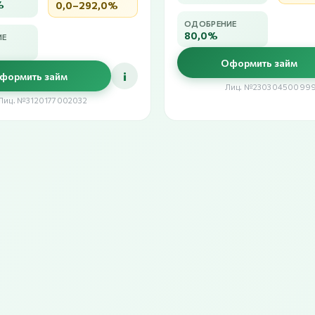
%
0,0–292,0%
ОДОБРЕНИЕ
80,0%
ИЕ
Оформить займ
i
формить займ
Лиц. №23030450099
Лиц. №3120177002032