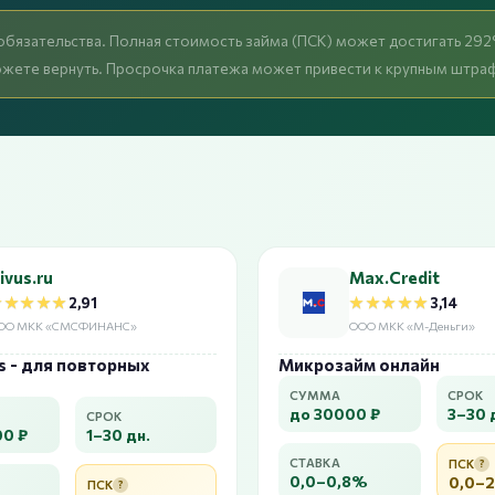
бязательства. Полная стоимость займа (ПСК) может достигать 292
ожете вернуть. Просрочка платежа может привести к крупным штра
ivus.ru
Max.Credit
★★★★★
★★★★★
★★★★★
★★★★★
2,91
3,14
ОО МКК «СМСФИНАНС»
ООО МКК «М-Деньги»
s - для повторных
Микрозайм онлайн
СУММА
СРОК
до 30000 ₽
3–30 
СРОК
00 ₽
1–30 дн.
СТАВКА
ПСК
?
0,0–0,8%
0,0–
ПСК
?