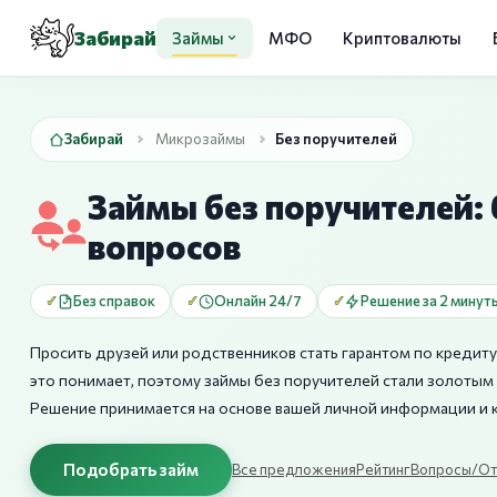
Забирай
Займы
МФО
Криптовалюты
Забирай
Микрозаймы
Без поручителей
Займы без поручителей:
вопросов
Без справок
Онлайн 24/7
Решение за 2 минут
Просить друзей или родственников стать гарантом по креди
это понимает, поэтому займы без поручителей стали золотым
Решение принимается на основе вашей личной информации и 
Подобрать займ
Все предложения
Рейтинг
Вопросы/От