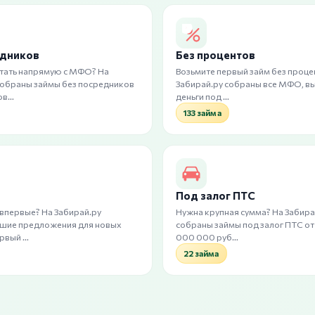
едников
Без процентов
тать напрямую с МФО? На
Возьмите первый займ без процен
собраны займы без посредников
Забирай.ру собраны все МФО, 
ов…
деньги под …
133 займа
Под залог ПТС
 впервые? На Забирай.ру
Нужна крупная сумма? На Забира
чшие предложения для новых
собраны займы под залог ПТС от
ервый …
000 000 руб…
22 займа