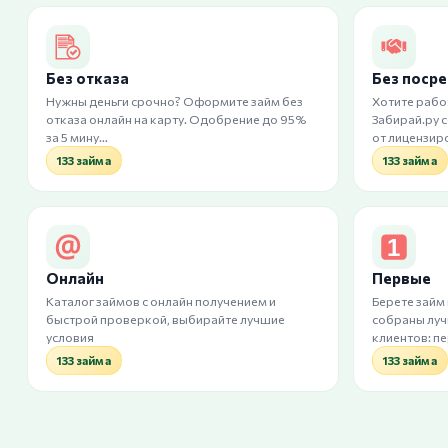
Без отказа
Без поср
Нужны деньги срочно? Оформите займ без
Хотите рабо
отказа онлайн на карту. Одобрение до 95%
Забирай.ру 
за 5 мину…
от лицензир
133 займа
133 займа
Онлайн
Первые
Каталог займов с онлайн получением и
Берете займ
быстрой проверкой, выбирайте лучшие
собраны лу
условия
клиентов: п
133 займа
133 займа