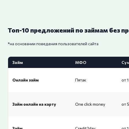
Топ-10 предложений по займам без п
*на основании поведения пользователей сайта
Займ
МФО
Су
Онлайн займ
Пятак
от 
Займ онлайн на карту
One click money
от 
Займ
Credit2day
от 