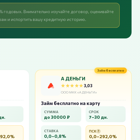
% годовых. Внимательно изучайте договор, оценивайте
фам и испортить вашу кредитную историю.
Займ бесплатно
А ДЕНЬГИ
★★★★★
★★★★★
3,03
ООО МКК «А ДЕНЬГИ»
Займ бесплатно на карту
СУММА
СРОК
дн.
до 30000 ₽
7–30 дн.
СТАВКА
ПСК
?
0,0–0,8%
292,0%
0,0–292,0%