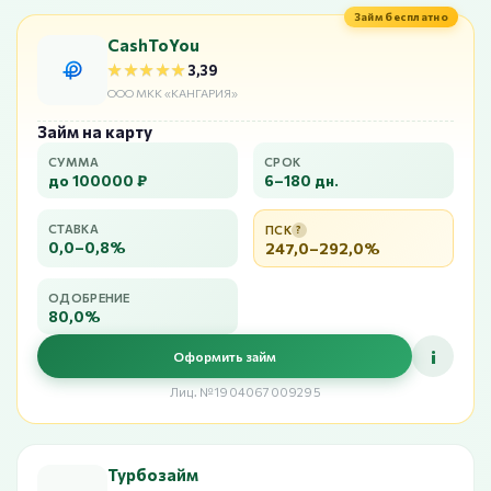
Займ бесплатно
CashToYou
★★★★★
★★★★★
3,39
ООО МКК «КАНГАРИЯ»
Займ на карту
СУММА
СРОК
до 100000 ₽
6–180 дн.
СТАВКА
ПСК
?
0,0–0,8%
247,0–292,0%
ОДОБРЕНИЕ
80,0%
i
Оформить займ
Лиц. №1904067009295
Турбозайм