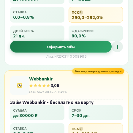
СТАВКА
ПСК
?
0,0–0,8%
290,0–292,0%
ДНЕЙ БЕЗ %
ОДОБРЕНИЕ
21 дн.
80,0%
i
Оформить займ
Лиц. №2303140009995
Без подтверждения дохода
Webbankir
★★★★★
★★★★★
3,06
ООО МФК «ВЭББАНКИР»
Займ Webbankir - бесплатно на карту
СУММА
СРОК
до 30000 ₽
7–30 дн.
СТАВКА
ПСК
?