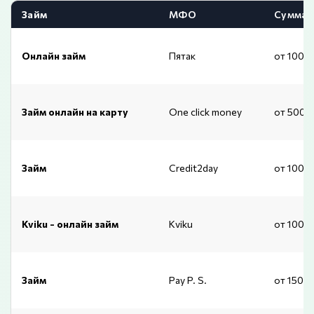
Займ
МФО
Сумма
Онлайн займ
Пятак
от 1000
Займ онлайн на карту
One click money
от 500 
Займ
Credit2day
от 1000
Kviku - онлайн займ
Kviku
от 1000
Займ
Pay P. S.
от 1500