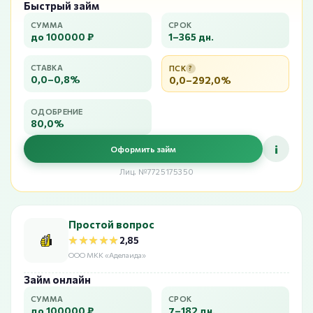
Быстрый займ
СУММА
СРОК
до 100000 ₽
1–365 дн.
СТАВКА
ПСК
?
0,0–0,8%
0,0–292,0%
ОДОБРЕНИЕ
80,0%
i
Оформить займ
Лиц. №7725175350
Простой вопрос
★★★★★
★★★★★
2,85
ООО МКК «Аделаида»
Займ онлайн
СУММА
СРОК
до 100000 ₽
7–182 дн.