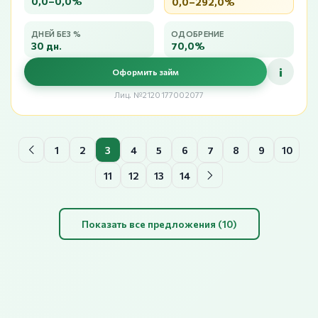
0,0–0,0%
0,0–292,0%
ДНЕЙ БЕЗ %
ОДОБРЕНИЕ
30 дн.
70,0%
i
Оформить займ
Лиц. №2120177002077
1
2
3
4
5
6
7
8
9
10
11
12
13
14
Показать все предложения (10)