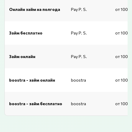
Онлайн займ на полгода
Pay P. S.
от 1000
Займ бесплатно
Pay P. S.
от 1000
Займ онлайн
Pay P. S.
от 1000
boostra - займ онлайн
boostra
от 1000
boostra - займ бесплатно
boostra
от 1000