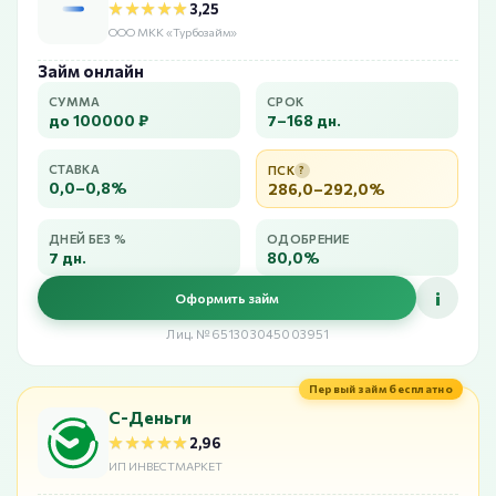
★★★★★
★★★★★
3,25
ООО МКК «Турбозайм»
Займ онлайн
СУММА
СРОК
до 100000 ₽
7–168 дн.
СТАВКА
ПСК
?
0,0–0,8%
286,0–292,0%
ДНЕЙ БЕЗ %
ОДОБРЕНИЕ
7 дн.
80,0%
i
Оформить займ
Лиц. №651303045003951
Первый займ бесплатно
С-Деньги
★★★★★
★★★★★
2,96
ИП ИНВЕСТМАРКЕТ