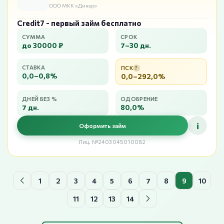
ООО МКК «Динар»
Credit7 - первый займ бесплатно
СУММА
СРОК
до 30000 ₽
7–30 дн.
СТАВКА
ПСК
?
0,0–0,8%
0,0–292,0%
ДНЕЙ БЕЗ %
ОДОБРЕНИЕ
7 дн.
80,0%
i
Оформить займ
Лиц. №2403045010082
1
2
3
4
5
6
7
8
9
10
11
12
13
14