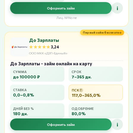
i
Оформить займ
Лиц. №None
Первый займ бесплатно
До Зарплаты
★★★★★
★★★★★
3,24
ООО МКК «ДЗП-Единый»
До Зарплаты - займ онлайн на карту
СУММА
СРОК
до 100000 ₽
7–365 дн.
СТАВКА
ПСК
?
0,0–0,8%
117,0–365,0%
ДНЕЙ БЕЗ %
ОДОБРЕНИЕ
180 дн.
80,0%
i
Оформить займ