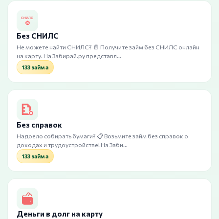
Без СНИЛС
Не можете найти СНИЛС? 📄 Получите займ без СНИЛС онлайн
на карту. На Забирай.ру представл…
133 займа
Без справок
Надоело собирать бумаги? 📋 Возьмите займ без справок о
доходах и трудоустройстве! На Заби…
133 займа
Деньги в долг на карту