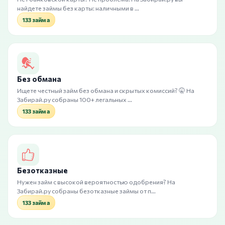
найдете займы без карты: наличными в …
133 займа
Без обмана
Ищете честный займ без обмана и скрытых комиссий? 🤫 На
Забирай.ру собраны 100+ легальных …
133 займа
Безотказные
Нужен займ с высокой вероятностью одобрения? На
Забирай.ру собраны безотказные займы от п…
133 займа