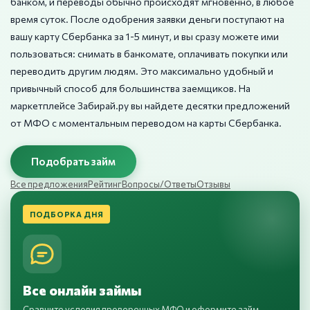
банком, и переводы обычно происходят мгновенно, в любое
время суток. После одобрения заявки деньги поступают на
вашу карту Сбербанка за 1-5 минут, и вы сразу можете ими
пользоваться: снимать в банкомате, оплачивать покупки или
переводить другим людям. Это максимально удобный и
привычный способ для большинства заемщиков. На
маркетплейсе Забирай.ру вы найдете десятки предложений
от МФО с моментальным переводом на карты Сбербанка.
Подобрать займ
Все предложения
Рейтинг
Вопросы/Ответы
Отзывы
ПОДБОРКА ДНЯ
Все онлайн займы
Сравните условия проверенных МФО и оформите займ