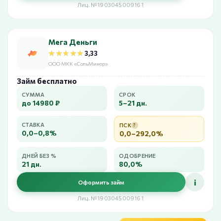
Лиц. №1903045009161
Мега Деньги
★★★★★
★★★★★
3,33
ООО МКК «СольМинор»
Займ бесплатно
СУММА
СРОК
до 14980 ₽
5–21 дн.
СТАВКА
ПСК
?
0,0–0,8%
0,0–292,0%
ДНЕЙ БЕЗ %
ОДОБРЕНИЕ
21 дн.
80,0%
i
Оформить займ
Лиц. №1903045009161