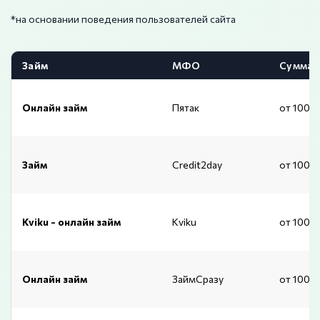
*на основании поведения пользователей сайта
Займ
МФО
Сумма
Онлайн займ
Пятак
от 1000
Займ
Credit2day
от 1000
Kviku - онлайн займ
Kviku
от 1000
Онлайн займ
ЗаймСразу
от 1000