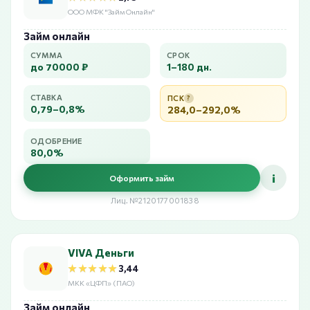
ООО МФК "Займ Онлайн"
Займ онлайн
СУММА
СРОК
до 70000 ₽
1–180 дн.
СТАВКА
ПСК
?
0,79–0,8%
284,0–292,0%
ОДОБРЕНИЕ
80,0%
i
Оформить займ
Лиц. №2120177001838
VIVA Деньги
★★★★★
★★★★★
3,44
МКК «ЦФП» (ПАО)
Займ онлайн