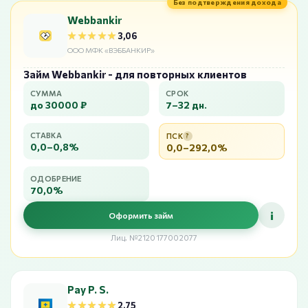
Без подтверждения дохода
Webbankir
★★★★★
★★★★★
3,06
ООО МФК «ВЭББАНКИР»
Займ Webbankir - для повторных клиентов
СУММА
СРОК
до 30000 ₽
7–32 дн.
СТАВКА
ПСК
?
0,0–0,8%
0,0–292,0%
ОДОБРЕНИЕ
70,0%
i
Оформить займ
Лиц. №2120177002077
Pay P. S.
★★★★★
★★★★★
2,75