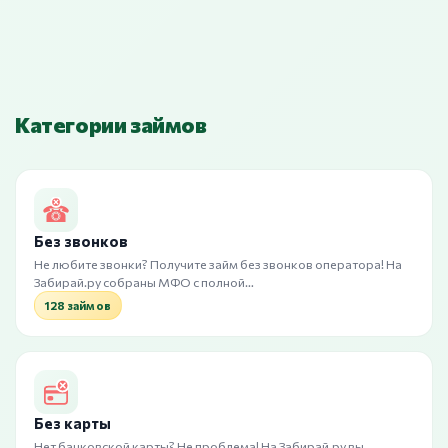
Категории займов
Без звонков
Не любите звонки? Получите займ без звонков оператора! На
Забирай.ру собраны МФО с полной…
128 займов
Без карты
Нет банковской карты? Не проблема! На Забирай.ру вы