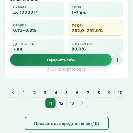
СУММА
СРОК
до 10000 ₽
1–7 дн.
СТАВКА
ПСК
?
0,72–0,8%
262,0–292,0%
ДНЕЙ БЕЗ %
ОДОБРЕНИЕ
7 дн.
80,0%
i
Оформить займ
Лиц. №2110177000840
1
2
3
4
5
6
7
8
9
10
11
12
13
Показать все предложения (10)