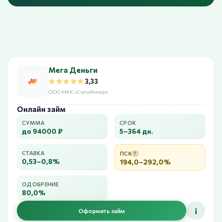
Мега Деньги
★★★★★
★★★★★
3,33
ООО МКК «СольМинор»
Онлайн займ
СУММА
СРОК
до 94000 ₽
5–364 дн.
СТАВКА
ПСК
?
0,53–0,8%
194,0–292,0%
ОДОБРЕНИЕ
80,0%
i
Оформить займ