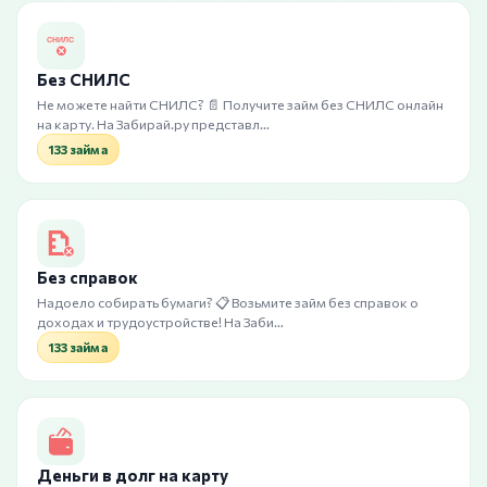
Без СНИЛС
Не можете найти СНИЛС? 📄 Получите займ без СНИЛС онлайн
на карту. На Забирай.ру представл…
133 займа
Без справок
Надоело собирать бумаги? 📋 Возьмите займ без справок о
доходах и трудоустройстве! На Заби…
133 займа
Деньги в долг на карту