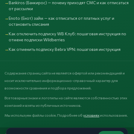
Bankiros (Банкирос) — почему приходят СМС и как отписаться
от рассылки
Enoto (Енот) займ — как отписаться от платных услуг и
остановить списания
Как отключить подписку WB Клуб: пошаговая инструкция по
отмене подписки Wildberries
Как отменить подписку Bebra VPN: пошаговая инструкция
Содержание страниц сайта не является офертой или рекомендацией и
носит исключительно информационно-справочный характер для
возможности сравнения и подбора предложений.
Все товарные знаки и логотипы на сайте являются собственностью этих
компаний и взяты из публичных источников.
Мы используем файлы cookie. Подробнее об
условиях
использования.