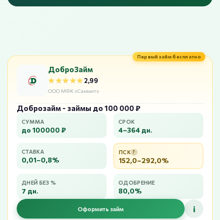
Первый займ бесплатно
ДоброЗайм
★★★★★
★★★★★
2,99
ООО МФК «Саммит»
Доброзайм - займы до 100 000 ₽
СУММА
СРОК
до 100000 ₽
4–364 дн.
СТАВКА
ПСК
?
0,01–0,8%
152,0–292,0%
ДНЕЙ БЕЗ %
ОДОБРЕНИЕ
7 дн.
80,0%
i
Оформить займ