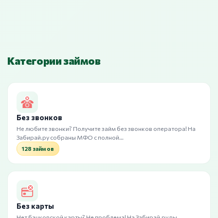
Категории займов
Без звонков
Не любите звонки? Получите займ без звонков оператора! На
Забирай.ру собраны МФО с полной…
128 займов
Без карты
Нет банковской карты? Не проблема! На Забирай.ру вы