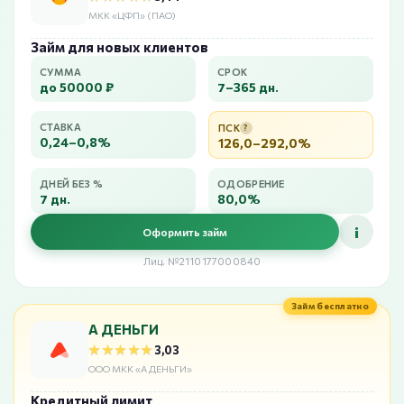
МКК «ЦФП» (ПАО)
Займ для новых клиентов
СУММА
СРОК
до 50000 ₽
7–365 дн.
СТАВКА
ПСК
?
0,24–0,8%
126,0–292,0%
ДНЕЙ БЕЗ %
ОДОБРЕНИЕ
7 дн.
80,0%
i
Оформить займ
Лиц. №2110177000840
Займ бесплатно
А ДЕНЬГИ
★★★★★
★★★★★
3,03
ООО МКК «А ДЕНЬГИ»
Кредитный лимит