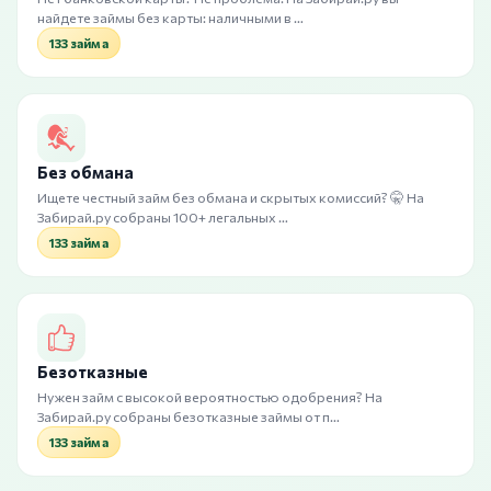
найдете займы без карты: наличными в …
133 займа
Без обмана
Ищете честный займ без обмана и скрытых комиссий? 🤫 На
Забирай.ру собраны 100+ легальных …
133 займа
Безотказные
Нужен займ с высокой вероятностью одобрения? На
Забирай.ру собраны безотказные займы от п…
133 займа