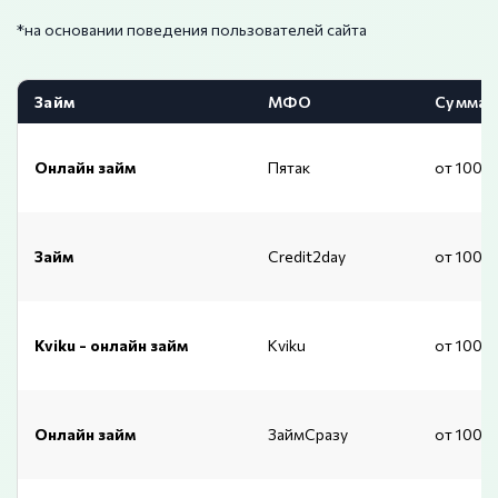
*на основании поведения пользователей сайта
Займ
МФО
Сумма
Онлайн займ
Пятак
от 1000
Займ
Credit2day
от 1000
Kviku - онлайн займ
Kviku
от 1000
Онлайн займ
ЗаймСразу
от 1000