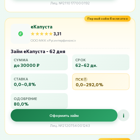
Лиц. №2110177000192
Первый займ бесплатно
еКапуста
★★★★★
★★★★★
3,31
ООО МКК «Русинтерфинанс»
Займ еКапуста - 62 дня
СУММА
СРОК
до 30000 ₽
62–62 дн.
СТАВКА
ПСК
?
0,0–0,8%
0,0–292,0%
ОДОБРЕНИЕ
80,0%
i
Оформить займ
Лиц. №2120754001243