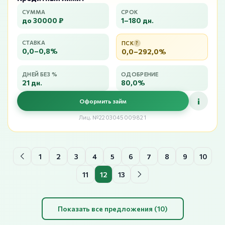
СУММА
СРОК
до 30000 ₽
1–180 дн.
СТАВКА
ПСК
?
0,0–0,8%
0,0–292,0%
ДНЕЙ БЕЗ %
ОДОБРЕНИЕ
21 дн.
80,0%
i
Оформить займ
Лиц. №2203045009821
1
2
3
4
5
6
7
8
9
10
11
12
13
Показать все предложения (10)