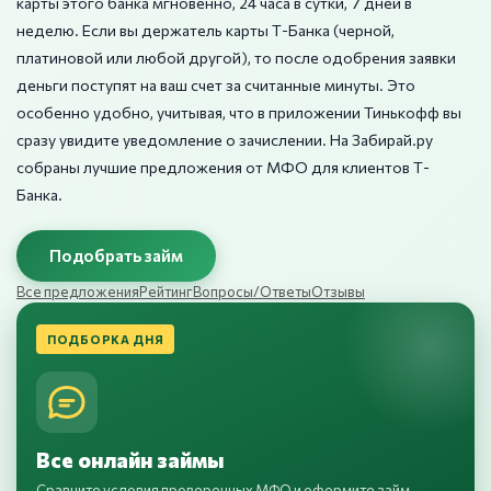
карты этого банка мгновенно, 24 часа в сутки, 7 дней в
неделю. Если вы держатель карты Т-Банка (черной,
платиновой или любой другой), то после одобрения заявки
деньги поступят на ваш счет за считанные минуты. Это
особенно удобно, учитывая, что в приложении Тинькофф вы
сразу увидите уведомление о зачислении. На Забирай.ру
собраны лучшие предложения от МФО для клиентов Т-
Банка.
Подобрать займ
Все предложения
Рейтинг
Вопросы/Ответы
Отзывы
ПОДБОРКА ДНЯ
Все онлайн займы
Сравните условия проверенных МФО и оформите займ