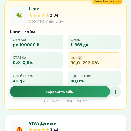
Займ бесплатно
Lime
★★★★★
★★★★★
2,84
ООО МФК «Лайм–займ»
Lime - займ
СУММА
СРОК
до 100000 ₽
1–365 дн.
СТАВКА
ПСК
?
0,0–0,8%
36,0–292,0%
ДНЕЙ БЕЗ %
ОДОБРЕНИЕ
40 дн.
80,0%
i
Оформить займ
Лиц. №651303045004102
VIVA Деньги
★★★★★
★★★★★
3,44