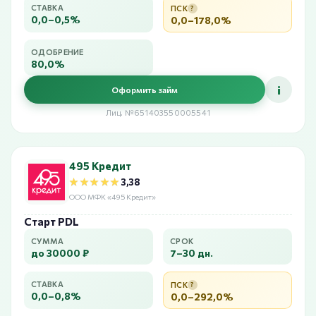
СТАВКА
ПСК
?
0,0–0,5%
0,0–178,0%
ОДОБРЕНИЕ
80,0%
i
Оформить займ
Лиц. №651403550005541
495 Кредит
★★★★★
★★★★★
3,38
ООО МФК «495 Кредит»
Старт PDL
СУММА
СРОК
до 30000 ₽
7–30 дн.
СТАВКА
ПСК
?
0,0–0,8%
0,0–292,0%