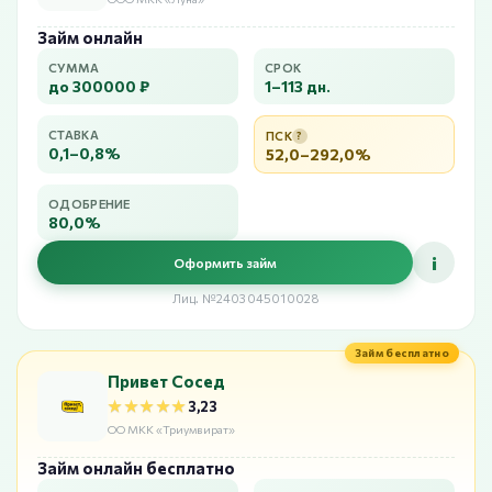
Займ онлайн
СУММА
СРОК
до 300000 ₽
1–113 дн.
СТАВКА
ПСК
?
0,1–0,8%
52,0–292,0%
ОДОБРЕНИЕ
80,0%
i
Оформить займ
Лиц. №2403045010028
Займ бесплатно
Привет Сосед
★★★★★
★★★★★
3,23
ОО МКК «Триумвират»
Займ онлайн бесплатно