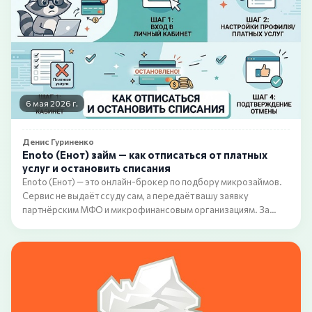
6 мая 2026 г.
Денис Гуриненко
Enoto (Енот) займ — как отписаться от платных
услуг и остановить списания
Enoto (Енот) — это онлайн-брокер по подбору микрозаймов.
Сервис не выдаёт ссуду сам, а передаёт вашу заявку
партнёрским МФО и микрофинансовым организациям. За
такой подбор Enoto берёт плату — не разовую, а в виде
сервисной подписки. Именно отсюда и растёт корень
проблемы.