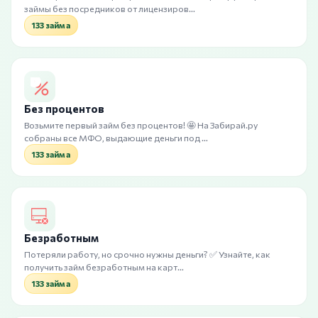
займы без посредников от лицензиров…
133 займа
Без процентов
Возьмите первый займ без процентов! 🤩 На Забирай.ру
собраны все МФО, выдающие деньги под …
133 займа
Безработным
Потеряли работу, но срочно нужны деньги? ✅ Узнайте, как
получить займ безработным на карт…
133 займа