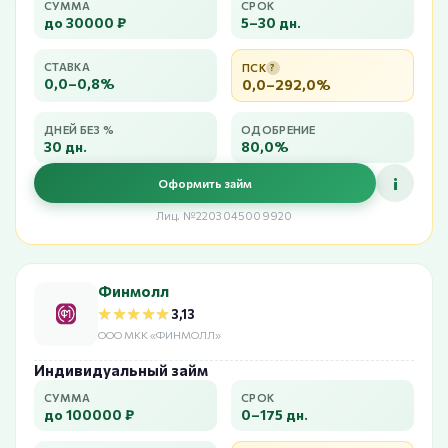
СУММА
СРОК
до 30000 ₽
5–30 дн.
СТАВКА
ПСК
?
0,0–0,8%
0,0–292,0%
ДНЕЙ БЕЗ %
ОДОБРЕНИЕ
30 дн.
80,0%
i
Оформить займ
Лиц. №2203045009920
Финмолл
★★★★★
★★★★★
3,13
ООО МКК «ФИНМОЛЛ»
Индивидуальный займ
СУММА
СРОК
до 100000 ₽
0–175 дн.