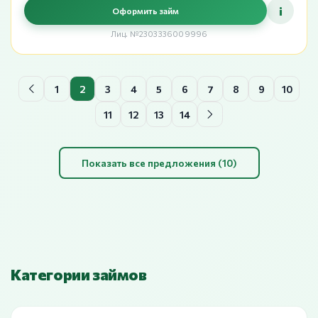
i
Оформить займ
Лиц. №2303336009996
1
2
3
4
5
6
7
8
9
10
11
12
13
14
Показать все предложения (10)
Категории займов