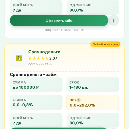
ДНЕЙ БЕЗ %
ОДОБРЕНИЕ
7 дн.
80,0%
i
Оформить займ
Лиц. №2103045009690
Займ бесплатно
Срочноденьги
★★★★★
★★★★★
3,07
ООО МКК «ЗТЧ»
Срочноденьги - займ
СУММА
СРОК
до 100000 ₽
1–180 дн.
СТАВКА
ПСК
?
0,0–0,8%
0,0–292,0%
ДНЕЙ БЕЗ %
ОДОБРЕНИЕ
7 дн.
80,0%