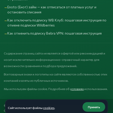
Enoto (Енот) займ — как отписаться от платных услуг и
остановить списания
Как отключить подписку WB Клуб: пошаговая инструкция по
отмене подписки Wildberries
Как отменить подписку Bebra VPN: пошаговая инструкция
Содержание страниц сайта не является офертой или рекомендацией и
носит исключительно информационно-справочный характер для
возможности сравнения и подбора предложений.
Все товарные знаки и логотипы на сайте являются собственностью этих
компаний и взяты из публичных источников.
Мы используем файлы cookie. Подробнее об
условиях
использования.
©2025 Забирай. Гиперссылка обязательна при копировании.
Принять
Сайт использует файлы
cookies
.
О проекте
Обработка данных
Конфиденциальность