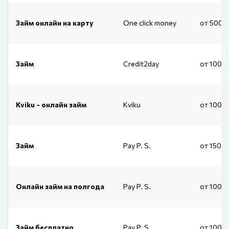
Займ онлайн на карту
One click money
от 500 
Займ
Credit2day
от 1000
Kviku - онлайн займ
Kviku
от 1000
Займ
Pay P. S.
от 1500
Онлайн займ на полгода
Pay P. S.
от 1000
Займ бесплатно
Pay P. S.
от 1000