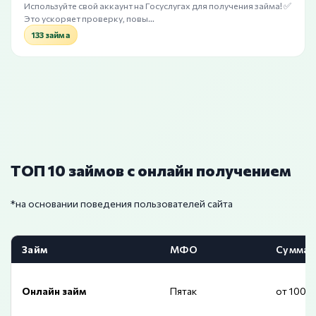
Используйте свой аккаунт на Госуслугах для получения займа! ✅
Это ускоряет проверку, повы…
133 займа
ТОП 10 займов с онлайн получением
*на основании поведения пользователей сайта
Займ
МФО
Сумма
Онлайн займ
Пятак
от 1000