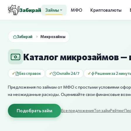
Забирай
Займы
МФО
Криптовалюты
Забирай
Микрозаймы
Каталог микрозаймов — в
Без справок
Онлайн 24/7
Решение за 2 минут
Предложения по займам от МФО с простыми условиями оформл
на неожиданные расходы. Оценивайте свои финансовые возмо
Подобрать займ
Все предложения
Топ займ
Рейтинг
Пер