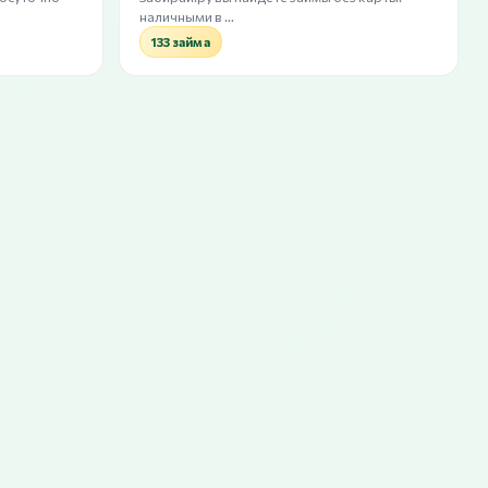
наличными в …
133 займа