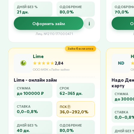
ДНЕЙ БЕЗ %
ОДОБРЕНИЕ
ОДОБРЕН
21 дн.
80,0%
70,0%
i
Оформить займ
О
Лиц. №2110177000471
Займ бесплатно
Lime
Н
★★★★★
★★★★★
2,84
ООО МФК «Лайм–займ»
О
Lime - онлайн займ
Надо Дене
карту
СУММА
СРОК
до 100000 ₽
62–365 дн.
СУММА
до 3000
СТАВКА
ПСК
?
0,0–0,8%
36,0–292,0%
СТАВКА
0,0–0,8
ДНЕЙ БЕЗ %
ОДОБРЕНИЕ
40 дн.
80,0%
ДНЕЙ БЕЗ 