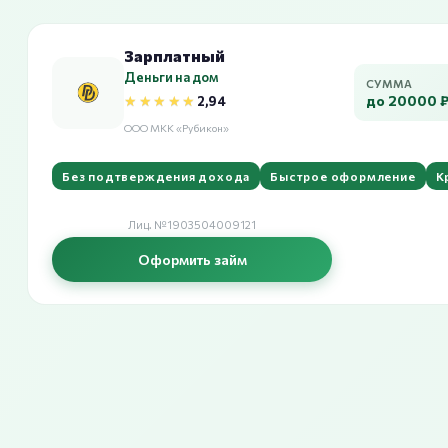
Зарплатный
Деньги на дом
СУММА
★★★★★
★★★★★
до 20000 
2,94
ООО МКК «Рубикон»
Без подтверждения дохода
Быстрое оформление
К
Лиц. №1903504009121
Оформить займ