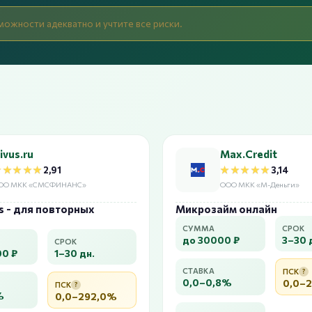
можности адекватно и учтите все риски.
ivus.ru
Max.Credit
★★★★★
★★★★★
★★★★★
★★★★★
2,91
3,14
ОО МКК «СМСФИНАНС»
ООО МКК «М-Деньги»
s - для повторных
Микрозайм онлайн
СУММА
СРОК
до 30000 ₽
3–30 
СРОК
00 ₽
1–30 дн.
СТАВКА
ПСК
?
0,0–0,8%
0,0–
ПСК
?
%
0,0–292,0%