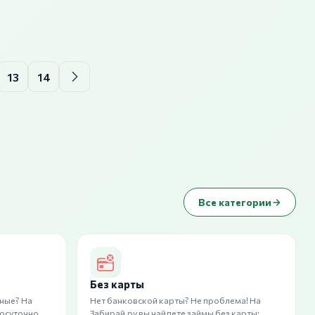
13
14
Все категории
Без карты
ные? На
Нет банковской карты? Не проблема! На
лосуточно
Забирай.ру вы найдете займы без карты: