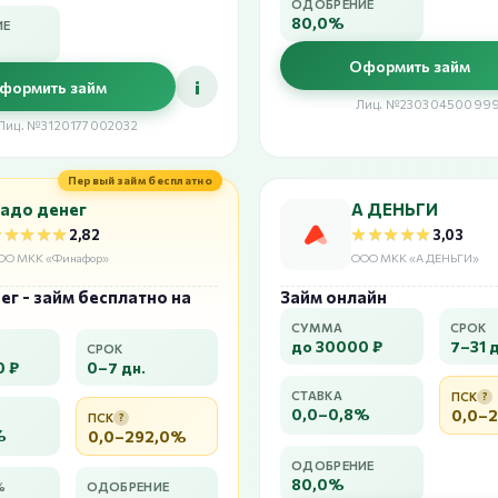
ОДОБРЕНИЕ
80,0%
ИЕ
Оформить займ
i
формить займ
Лиц. №23030450099
Лиц. №3120177002032
Первый займ бесплатно
адо денег
А ДЕНЬГИ
★★★★★
★★★★★
★★★★★
★★★★★
2,82
3,03
ОО МКК «Финафор»
ООО МКК «А ДЕНЬГИ»
г - займ бесплатно на
Займ онлайн
СУММА
СРОК
до 30000 ₽
7–31 д
СРОК
0 ₽
0–7 дн.
СТАВКА
ПСК
?
0,0–0,8%
0,0–
ПСК
?
%
0,0–292,0%
ОДОБРЕНИЕ
80,0%
%
ОДОБРЕНИЕ