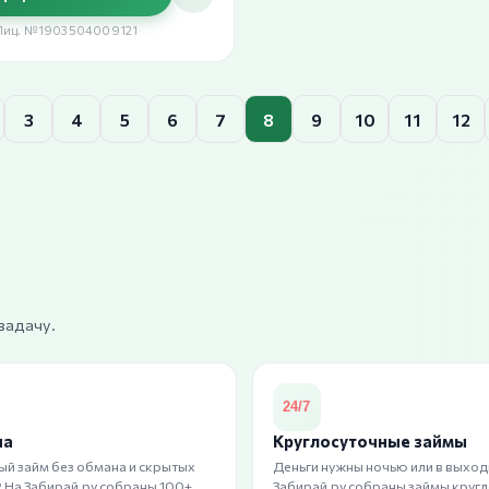
Лиц. №1903504009121
3
4
5
6
7
8
9
10
11
12
задачу.
на
Круглосуточные займы
ый займ без обмана и скрытых
Деньги нужны ночью или в выход
 На Забирай.ру собраны 100+
Забирай.ру собраны займы круг