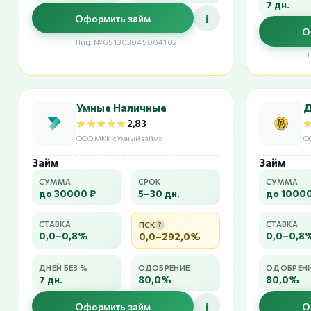
7 дн.
i
Оформить займ
О
Лиц. №651303045004102
Умные Наличные
Д
★★★★★
★★★★★
2,83
ООО МКК «Умный займ»
О
Займ
Займ
СУММА
СРОК
СУММА
до 30000 ₽
5–30 дн.
до 1000
СТАВКА
СТАВКА
ПСК
?
0,0–0,8%
0,0–0,8
0,0–292,0%
ДНЕЙ БЕЗ %
ОДОБРЕНИЕ
ОДОБРЕН
7 дн.
80,0%
80,0%
i
Оформить займ
О