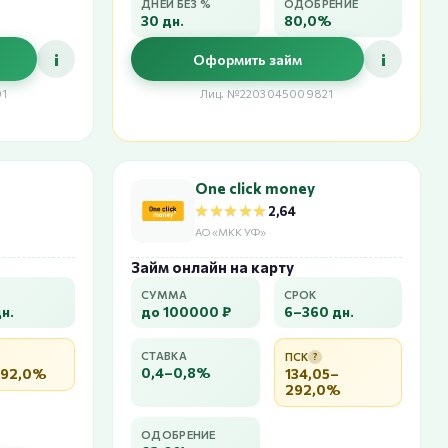
ДНЕЙ БЕЗ %
ОДОБРЕНИЕ
30 дн.
80,0%
i
i
Оформить займ
91
Лиц. №2203045009821
One click money
★★★★★
★★★★★
2,64
АО «МКК УФ»
Займ онлайн на карту
СУММА
СРОК
н.
до 100000 ₽
6–360 дн.
СТАВКА
ПСК
?
0,4–0,8%
292,0%
134,05–
292,0%
ОДОБРЕНИЕ