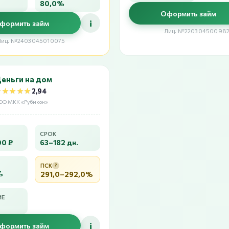
80,0%
Оформить займ
i
формить займ
Лиц. №220304500982
Лиц. №2403045010075
еньги на дом
★★★★★
★★★★★
2,94
ОО МКК «Рубикон»
СРОК
00 ₽
63–182 дн.
ПСК
?
%
291,0–292,0%
ИЕ
i
формить займ