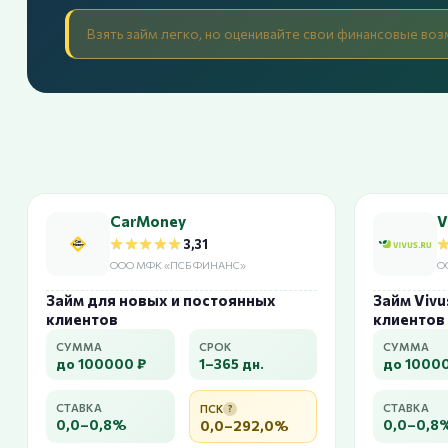
Взять займ легко, но оценивайте свои финансовые воз
CarMoney
V
★★★★★
★★★★★
3,31
ООО МФК «ПСБ ФИНАНС»
О
Займ для новых и постоянных
Займ Vivu
клиентов
клиентов
СУММА
СРОК
СУММА
до 100000 ₽
1–365 дн.
до 1000
СТАВКА
СТАВКА
ПСК
?
0,0–0,8%
0,0–0,8
0,0–292,0%