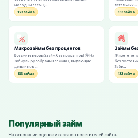
молодым заемщ…
легальных …
123 займа
133 займа
Микрозаймы без процентов
Займы бе
Возьмите первый займ без процентов! 🤩 На
Живете не п
Забирай.ру собраны все МФО, выдающие
без постоянн
деньги под …
Заби…
133 займа
133 займа
Популярный займ
На основании оценок и отзывов посетителей сайта.