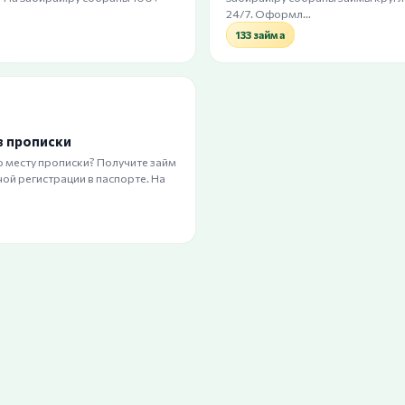
24/7. Оформл…
133 займа
з прописки
о месту прописки? Получите займ
ой регистрации в паспорте. На