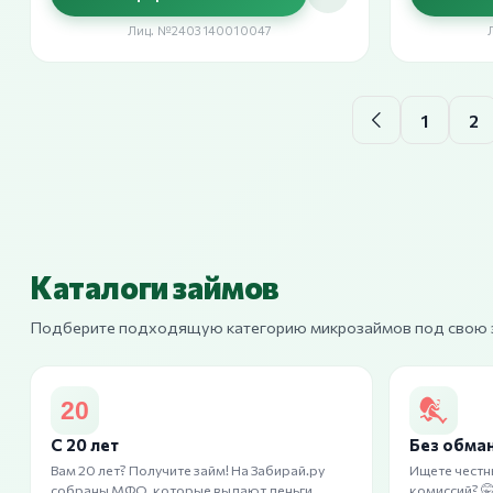
Лиц. №2403140010047
1
2
Каталоги займов
Подберите подходящую категорию микрозаймов под свою 
С 20 лет
Без обма
Вам 20 лет? Получите займ! На Забирай.ру
Ищете честн
собраны МФО, которые выдают деньги
комиссий? 