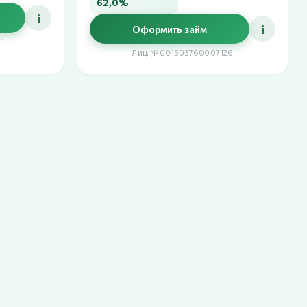
62,0%
i
i
Оформить займ
1
Лиц. №001503760007126