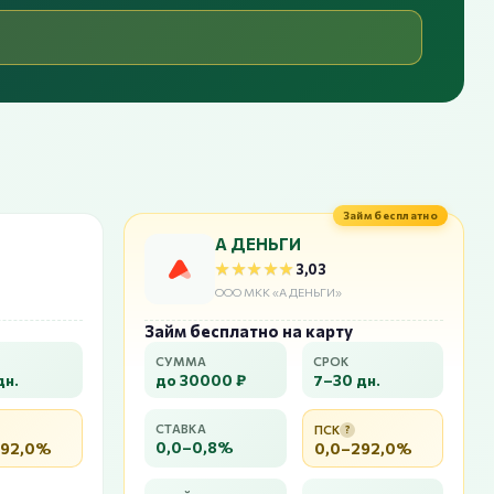
Займ бесплатно
А ДЕНЬГИ
★★★★★
★★★★★
3,03
ООО МКК «А ДЕНЬГИ»
Займ бесплатно на карту
СУММА
СРОК
дн.
до 30000 ₽
7–30 дн.
СТАВКА
ПСК
?
0,0–0,8%
292,0%
0,0–292,0%