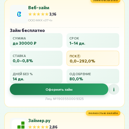
Займ бесплатно
Веб-займ
★★★★★
★★★★★
3,16
ООО МКК «ЗТЧ»
Займ бесплатно
СУММА
СРОК
до 30000 ₽
1–14 дн.
СТАВКА
ПСК
?
0,0–0,8%
0,0–292,0%
ДНЕЙ БЕЗ %
ОДОБРЕНИЕ
14 дн.
80,0%
i
Оформить займ
Лиц. №1903550009325
полностью онлайн
Займер.ру
★★★★★
★★★★★
2,86