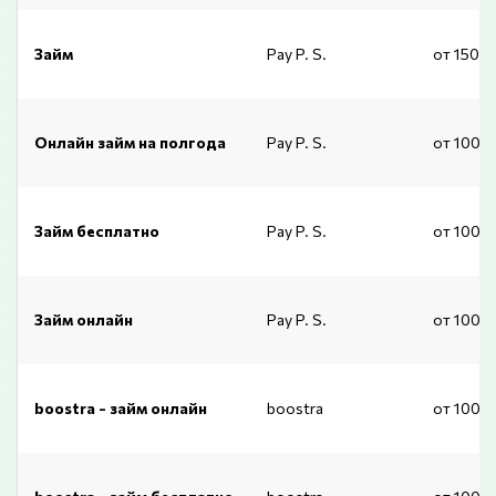
Займ
Pay P. S.
от 1500
Онлайн займ на полгода
Pay P. S.
от 1000
Займ бесплатно
Pay P. S.
от 1000
Займ онлайн
Pay P. S.
от 1000
boostra - займ онлайн
boostra
от 1000