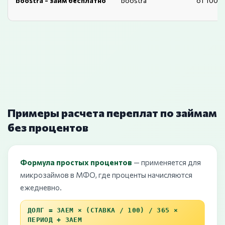
boostra - займ бесплатно
boostra
от 1000
Примеры расчета переплат по займам
без процентов
Формула простых процентов
— применяется для
микрозаймов в МФО, где проценты начисляются
ежедневно.
ДОЛГ = ЗАЕМ × (СТАВКА / 100) / 365 ×
ПЕРИОД + ЗАЕМ