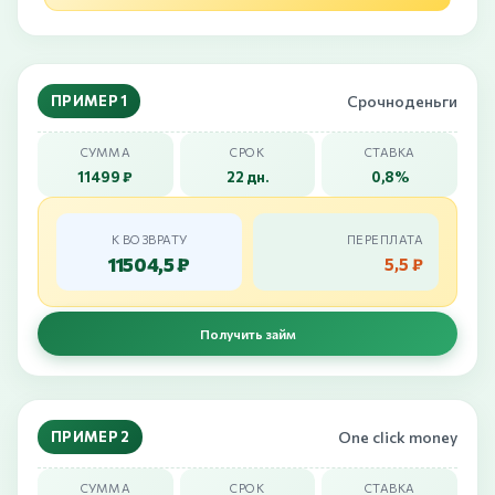
ПРИМЕР 1
Срочноденьги
СУММА
СРОК
СТАВКА
11499 ₽
22 дн.
0,8%
К ВОЗВРАТУ
ПЕРЕПЛАТА
11504,5 ₽
5,5 ₽
Получить займ
ПРИМЕР 2
One click money
СУММА
СРОК
СТАВКА