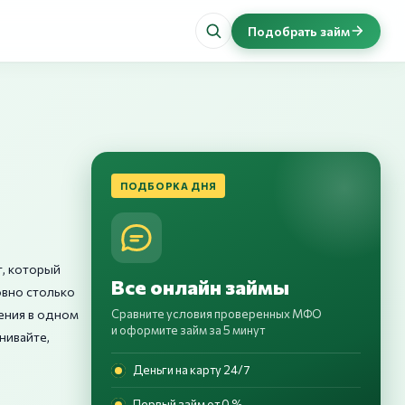
Подобрать займ
ПОДБОРКА ДНЯ
т, который
Все онлайн займы
овно столько
жения в одном
Сравните условия проверенных МФО
и оформите займ за 5 минут
нивайте,
Деньги на карту 24/7
Первый займ от 0 %