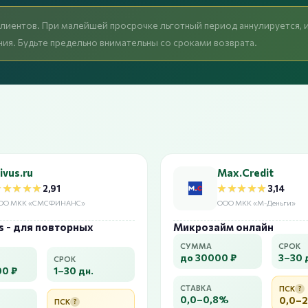
клиентов. При малейшей просрочке льготный период аннулируется, 
ия. Будьте предельно внимательны со сроками возврата.
ivus.ru
Max.Credit
★★★★★
★★★★★
★★★★★
★★★★★
2,91
3,14
ОО МКК «СМСФИНАНС»
ООО МКК «М-Деньги»
s - для повторных
Микрозайм онлайн
СУММА
СРОК
до 30000 ₽
3–30 
СРОК
00 ₽
1–30 дн.
СТАВКА
ПСК
?
0,0–0,8%
0,0–
ПСК
?