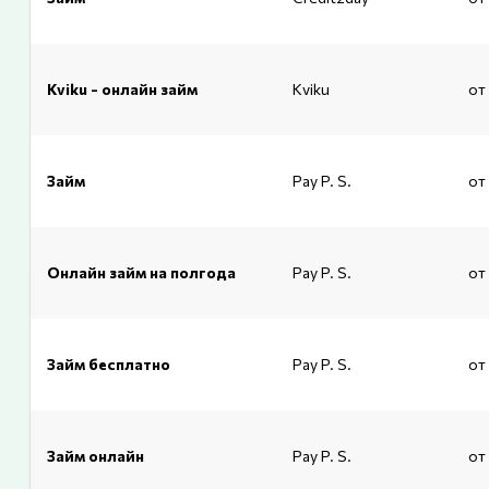
Kviku - онлайн займ
Kviku
от
Займ
Pay P. S.
от
Онлайн займ на полгода
Pay P. S.
от
Займ бесплатно
Pay P. S.
от
Займ онлайн
Pay P. S.
от