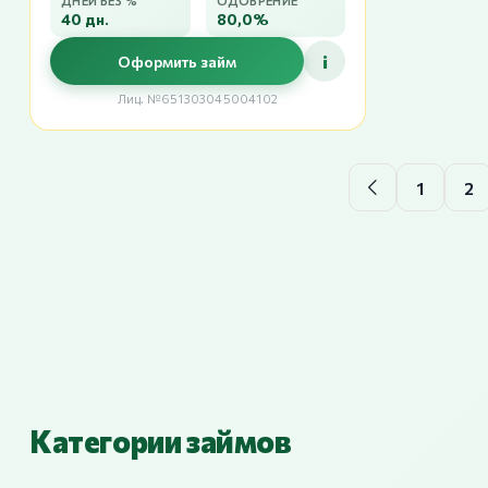
ДНЕЙ БЕЗ %
ОДОБРЕНИЕ
40 дн.
80,0%
i
Оформить займ
Лиц. №651303045004102
1
2
Категории займов