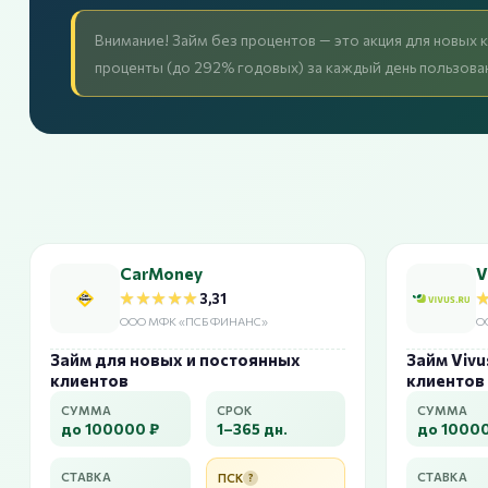
Внимание! Займ без процентов — это акция для новых 
проценты (до 292% годовых) за каждый день пользован
CarMoney
V
★★★★★
★★★★★
3,31
ООО МФК «ПСБ ФИНАНС»
О
Займ для новых и постоянных
Займ Vivu
клиентов
клиентов
СУММА
СРОК
СУММА
до 100000 ₽
1–365 дн.
до 1000
СТАВКА
СТАВКА
ПСК
?