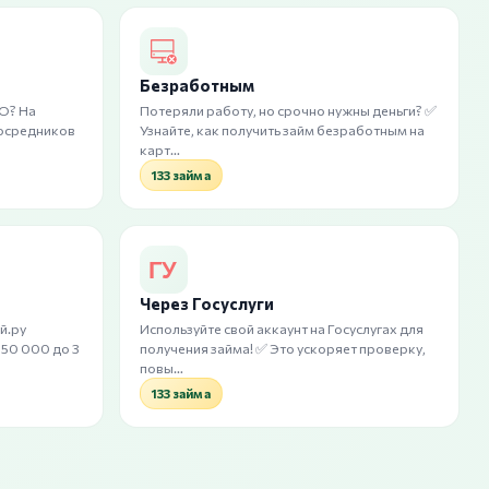
Безработным
О? На
Потеряли работу, но срочно нужны деньги? ✅
посредников
Узнайте, как получить займ безработным на
карт…
133 займа
Через Госуслуги
й.ру
Используйте свой аккаунт на Госуслугах для
 50 000 до 3
получения займа! ✅ Это ускоряет проверку,
повы…
133 займа