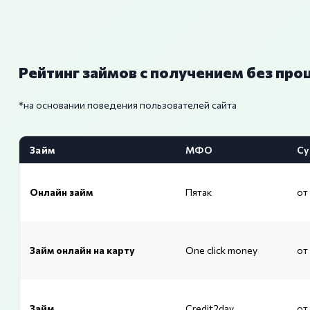
Рейтинг займов с получением без про
*на основании поведения пользователей сайта
Займ
МФО
Су
Онлайн займ
Пятак
от
Займ онлайн на карту
One click money
от
Займ
Credit2day
от