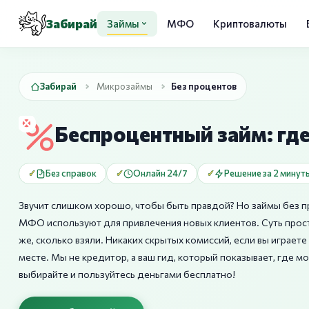
Забирай
Займы
МФО
Криптовалюты
Забирай
Микрозаймы
Без процентов
Беспроцентный займ: где
Без справок
Онлайн 24/7
Решение за 2 минут
Звучит слишком хорошо, чтобы быть правдой? Но займы без п
МФО используют для привлечения новых клиентов. Суть прост
же, сколько взяли. Никаких скрытых комиссий, если вы играет
месте. Мы не кредитор, а ваш гид, который показывает, где 
выбирайте и пользуйтесь деньгами бесплатно!