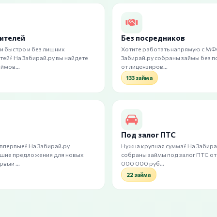
чителей
Без посредников
и быстро и без лишних
Хотите работать напрямую с МФ
ей? На Забирай.ру вы найдете
Забирай.ру собраны займы без 
аймов…
от лицензиров…
133 займа
Под залог ПТС
 впервые? На Забирай.ру
Нужна крупная сумма? На Забира
чшие предложения для новых
собраны займы под залог ПТС от
ервый …
000 000 руб…
22 займа