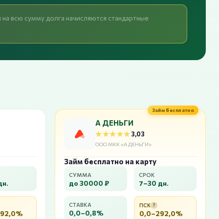
и на всю сумму долга начисляются стандартные
Займ бесплатно
А ДЕНЬГИ
★★★★★
★★★★★
3,03
ООО МКК «А ДЕНЬГИ»
Займ бесплатно на карту
СУММА
СРОК
дн.
до 30000 ₽
7–30 дн.
СТАВКА
ПСК
?
0,0–0,8%
292,0%
0,0–292,0%