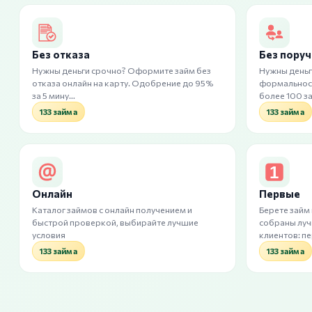
Без отказа
Без пору
Нужны деньги срочно? Оформите займ без
Нужны деньг
отказа онлайн на карту. Одобрение до 95%
формальност
за 5 мину…
более 100 з
133 займа
133 займа
Онлайн
Первые
Каталог займов с онлайн получением и
Берете займ
быстрой проверкой, выбирайте лучшие
собраны лу
условия
клиентов: п
133 займа
133 займа