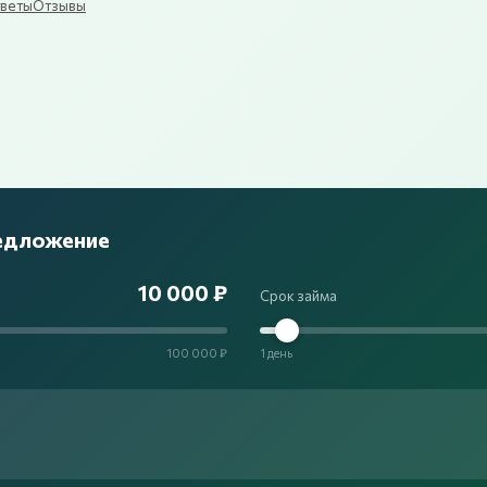
веты
Отзывы
редложение
10 000 ₽
Срок займа
100 000 ₽
1 день