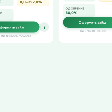
%
0,0–292,0%
ОДОБРЕНИЕ
80,0%
ИЕ
Оформить займ
i
формить займ
Лиц. №23030450099
Лиц. №3120177002032