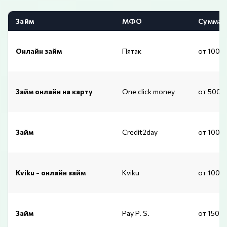
Займ
МФО
Сумма
Онлайн займ
Пятак
от 1000
Займ онлайн на карту
One click money
от 500 
Займ
Credit2day
от 1000
Kviku - онлайн займ
Kviku
от 1000
Займ
Pay P. S.
от 1500