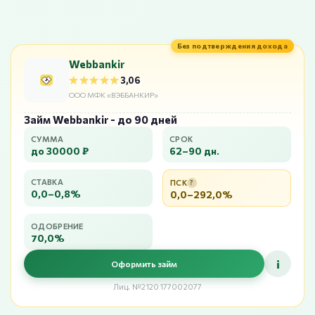
Без подтверждения дохода
Webbankir
★★★★★
★★★★★
3,06
ООО МФК «ВЭББАНКИР»
Займ Webbankir - до 90 дней
СУММА
СРОК
до 30000 ₽
62–90 дн.
СТАВКА
ПСК
?
0,0–0,8%
0,0–292,0%
ОДОБРЕНИЕ
70,0%
i
Оформить займ
Лиц. №2120177002077