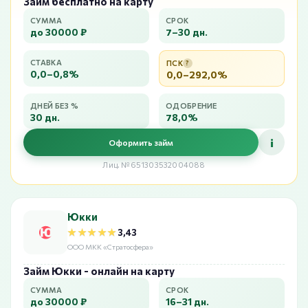
Займ бесплатно на карту
СУММА
СРОК
до 30000 ₽
7–30 дн.
СТАВКА
ПСК
?
0,0–0,8%
0,0–292,0%
ДНЕЙ БЕЗ %
ОДОБРЕНИЕ
30 дн.
78,0%
i
Оформить займ
Лиц. №651303532004088
Юкки
★★★★★
★★★★★
3,43
ООО МКК «Стратосфера»
Займ Юкки - онлайн на карту
СУММА
СРОК
до 30000 ₽
16–31 дн.