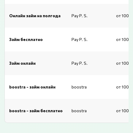
Онлайн займ на полгода
Pay P. S.
от 1000
Займ бесплатно
Pay P. S.
от 1000
Займ онлайн
Pay P. S.
от 1000
boostra - займ онлайн
boostra
от 1000
boostra - займ бесплатно
boostra
от 1000