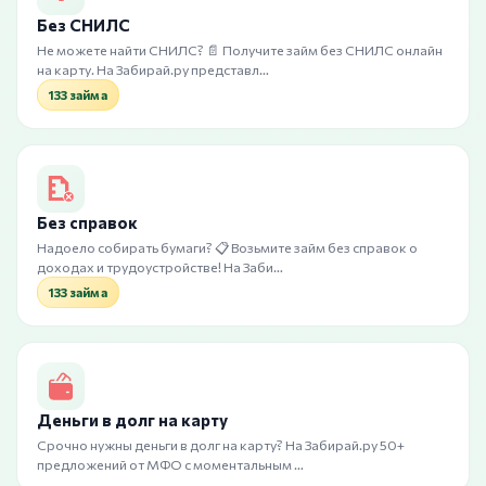
Без СНИЛС
Не можете найти СНИЛС? 📄 Получите займ без СНИЛС онлайн
на карту. На Забирай.ру представл…
133 займа
Без справок
Надоело собирать бумаги? 📋 Возьмите займ без справок о
доходах и трудоустройстве! На Заби…
133 займа
Деньги в долг на карту
Срочно нужны деньги в долг на карту? На Забирай.ру 50+
предложений от МФО с моментальным …