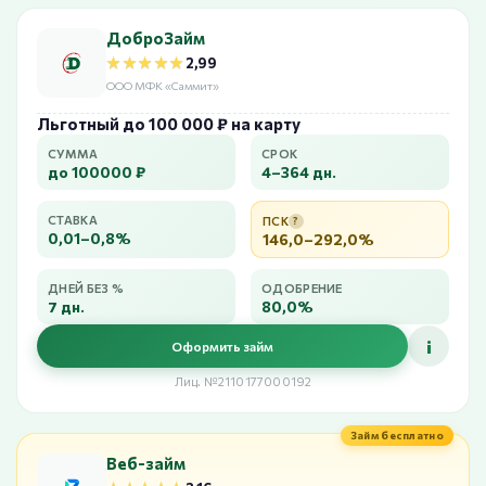
ДоброЗайм
★★★★★
★★★★★
2,99
ООО МФК «Саммит»
Льготный до 100 000 ₽ на карту
СУММА
СРОК
до 100000 ₽
4–364 дн.
СТАВКА
ПСК
?
0,01–0,8%
146,0–292,0%
ДНЕЙ БЕЗ %
ОДОБРЕНИЕ
7 дн.
80,0%
i
Оформить займ
Лиц. №2110177000192
Займ бесплатно
Веб-займ