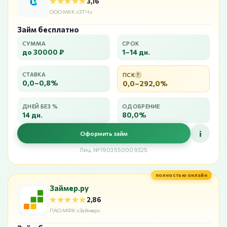
★★★★★
★★★★★
3,16
ООО МКК «ЗТЧ»
Займ бесплатно
СУММА
СРОК
до 30000 ₽
1–14 дн.
СТАВКА
ПСК
?
0,0–0,8%
0,0–292,0%
ДНЕЙ БЕЗ %
ОДОБРЕНИЕ
14 дн.
80,0%
i
Оформить займ
Лиц. №1903550009325
полностью онлайн
Займер.ру
★★★★★
★★★★★
2,86
ПАО МФК «Займер»