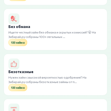
Без обмана
Ищете честный займ без обмана и скрытых комиссий? 🤫 На
Забирай.ру собраны 100+ легальных …
133 займа
Безотказные
Нужен займ с высокой вероятностью одобрения? На
Забирай.ру собраны безотказные займы от п…
133 займа