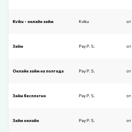
Kviku - онлайн займ
Kviku
от
Займ
Pay P. S.
от
Онлайн займ на полгода
Pay P. S.
от
Займ бесплатно
Pay P. S.
от
Займ онлайн
Pay P. S.
от