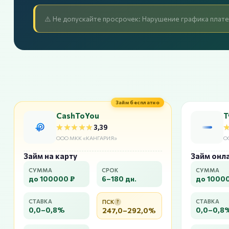
⚠️ Не допускайте просрочек: Нарушение графика плате
Займ бесплатно
CashToYou
Т
★★★★★
★★★★★
3,39
ООО МКК «КАНГАРИЯ»
О
Займ на карту
Займ онл
СУММА
СРОК
СУММА
до 100000 ₽
6–180 дн.
до 1000
СТАВКА
СТАВКА
ПСК
?
0,0–0,8%
0,0–0,8
247,0–292,0%