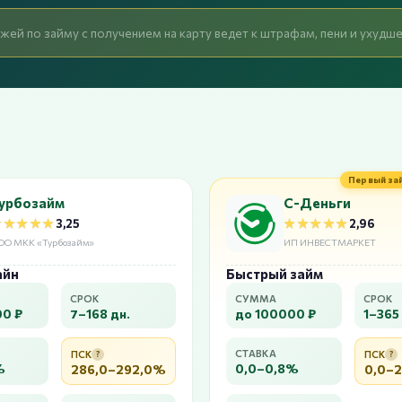
жей по займу с получением на карту ведет к штрафам, пени и ухуд
Первый за
урбозайм
С-Деньги
★★★★★
★★★★★
★★★★★
★★★★★
3,25
2,96
ОО МКК «Турбозайм»
ИП ИНВЕСТМАРКЕТ
айн
Быстрый займ
СРОК
СУММА
СРОК
00 ₽
7–168 дн.
до 100000 ₽
1–365 
СТАВКА
ПСК
?
ПСК
?
%
0,0–0,8%
286,0–292,0%
0,0–