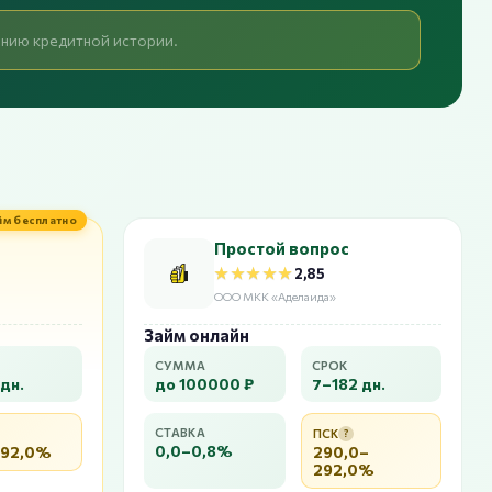
шению кредитной истории.
йм бесплатно
Простой вопрос
★★★★★
★★★★★
2,85
ООО МКК «Аделаида»
Займ онлайн
СУММА
СРОК
дн.
до 100000 ₽
7–182 дн.
СТАВКА
ПСК
?
0,0–0,8%
292,0%
290,0–
292,0%