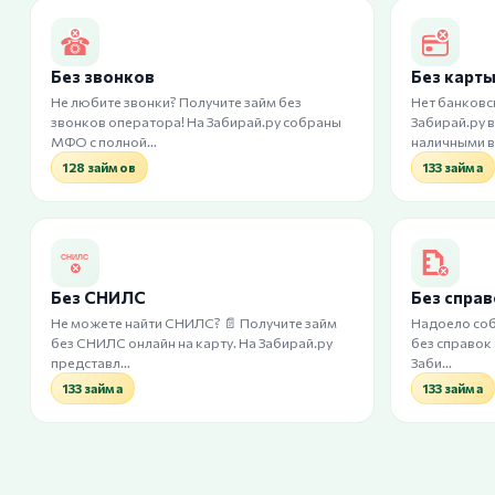
Без звонков
Без карт
Не любите звонки? Получите займ без
Нет банковс
звонков оператора! На Забирай.ру собраны
Забирай.ру 
МФО с полной…
наличными в
128 займов
133 займа
Без СНИЛС
Без спра
Не можете найти СНИЛС? 📄 Получите займ
Надоело соб
без СНИЛС онлайн на карту. На Забирай.ру
без справок
представл…
Заби…
133 займа
133 займа