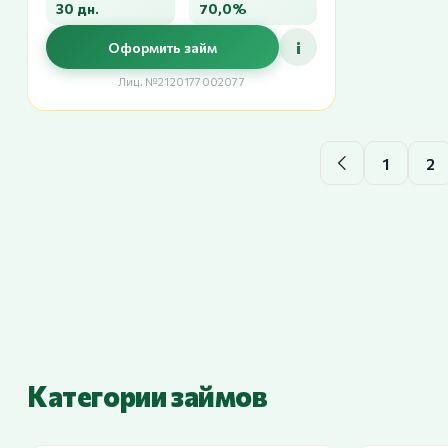
30 дн.
70,0%
i
Оформить займ
Лиц. №2120177002077
1
2
Категории займов