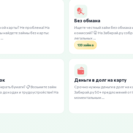
ы
Без обмана
кой карты? Не проблема! На
Ищете честный займ без обмана 
вы найдете займы без карты:
комиссий? 🤫 На Забирай.ру соб
 …
легальных …
133 займа
вок
Деньги в долг на карту
ирать бумаги? 📋 Возьмите займ
Срочно нужны деньги в долг на к
 о доходах и трудоустройстве! На
Забирай.ру 50+ предложений от
моментальным …