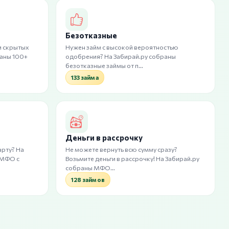
Безотказные
и скрытых
Нужен займ с высокой вероятностью
раны 100+
одобрения? На Забирай.ру собраны
безотказные займы от п…
133 займа
Деньги в рассрочку
арту? На
Не можете вернуть всю сумму сразу?
 МФО с
Возьмите деньги в рассрочку! На Забирай.ру
собраны МФО…
128 займов