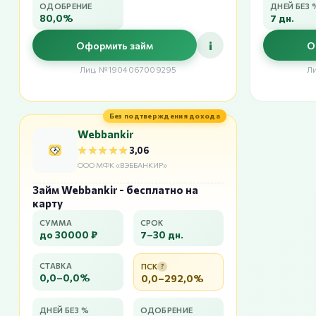
ОДОБРЕНИЕ
ДНЕЙ БЕЗ 
80,0%
7 дн.
i
Оформить займ
О
Лиц. №1904067009295
Л
Без подтверждения дохода
Webbankir
★★★★★
★★★★★
3,06
ООО МФК «ВЭББАНКИР»
Займ Webbankir - бесплатно на
карту
СУММА
СРОК
до 30000 ₽
7–30 дн.
СТАВКА
ПСК
?
0,0–0,0%
0,0–292,0%
ДНЕЙ БЕЗ %
ОДОБРЕНИЕ