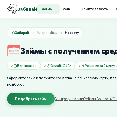
Забирай
Займы
МФО
Криптовалюты
Забирай
Микрозаймы
На карту
Займы с получением сред
Без справок
Онлайн 24/7
Решение за 2 минут
Оформите займ и получите средства на банковскую карту, д
подбора.
Подобрать займ
Все предложения
Рейтинг
Вопросы/От