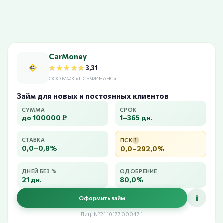
CarMoney
★★★★★
★★★★★
3,31
ООО МФК «ПСБ ФИНАНС»
Займ для новых и постоянных клиентов
СУММА
СРОК
до 100000 ₽
1–365 дн.
СТАВКА
ПСК
?
0,0–0,8%
0,0–292,0%
ДНЕЙ БЕЗ %
ОДОБРЕНИЕ
21 дн.
80,0%
i
Оформить займ
Лиц. №2110177000471