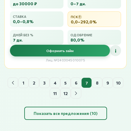
до 30000 ₽
0–7 дн.
СТАВКА
ПСК
?
0,0–0,8%
0,0–292,0%
ДНЕЙ БЕЗ %
ОДОБРЕНИЕ
7 дн.
80,0%
i
Оформить займ
Лиц. №2403045010075
1
2
3
4
5
6
7
8
9
10
11
12
Показать все предложения (10)