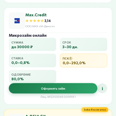
Max.Credit
★★★★★
★★★★★
3,14
ООО МКК «М-Деньги»
Микрозайм онлайн
СУММА
СРОК
до 30000 ₽
3–30 дн.
СТАВКА
ПСК
?
0,0–0,8%
0,0–292,0%
ОДОБРЕНИЕ
80,0%
i
Оформить займ
Лиц. №2303045009991
Займ бесплатно