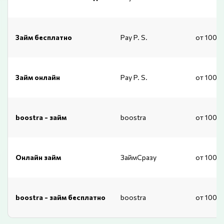
Займ бесплатно
Pay P. S.
от 1000
Займ онлайн
Pay P. S.
от 1000
boostra - займ
boostra
от 1000
Онлайн займ
ЗаймСразу
от 1000
boostra - займ бесплатно
boostra
от 1000