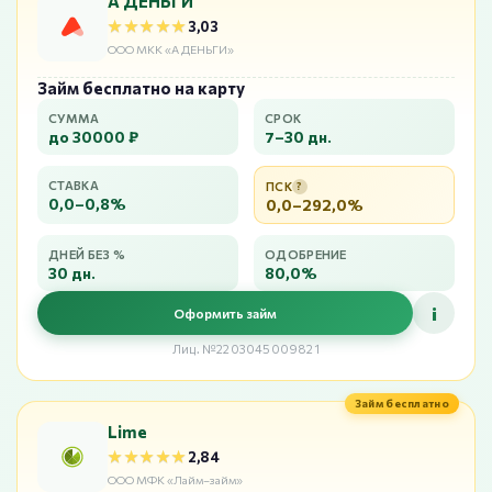
А ДЕНЬГИ
★★★★★
★★★★★
3,03
ООО МКК «А ДЕНЬГИ»
Займ бесплатно на карту
СУММА
СРОК
до 30000 ₽
7–30 дн.
СТАВКА
ПСК
?
0,0–0,8%
0,0–292,0%
ДНЕЙ БЕЗ %
ОДОБРЕНИЕ
30 дн.
80,0%
i
Оформить займ
Лиц. №2203045009821
Займ бесплатно
Lime
★★★★★
★★★★★
2,84
ООО МФК «Лайм–займ»