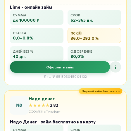
Lime - онлайн займ
СУММА
СРОК
до 100000 ₽
62–365 дн.
СТАВКА
ПСК
?
0,0–0,8%
36,0–292,0%
ДНЕЙ БЕЗ %
ОДОБРЕНИЕ
40 дн.
80,0%
i
Оформить займ
Лиц. №651303045004102
Первый займ бесплатно
Надо денег
★★★★★
★★★★★
2,82
ООО МКК «Финафор»
Надо Денег - займ бесплатно на карту
СУММА
СРОК