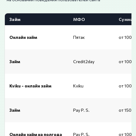
Займ
МФО
Сумма
Онлайн займ
Пятак
от 1000
Займ
Credit2day
от 1000
Kviku - онлайн займ
Kviku
от 1000
Займ
Pay P. S.
от 1500
Онлайн займ на полгода
Pay P. S.
от 1000