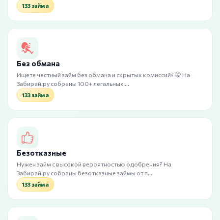
133 займа
Без обмана
Ищете честный займ без обмана и скрытых комиссий? 🤫 На
Забирай.ру собраны 100+ легальных …
133 займа
Безотказные
Нужен займ с высокой вероятностью одобрения? На
Забирай.ру собраны безотказные займы от п…
133 займа