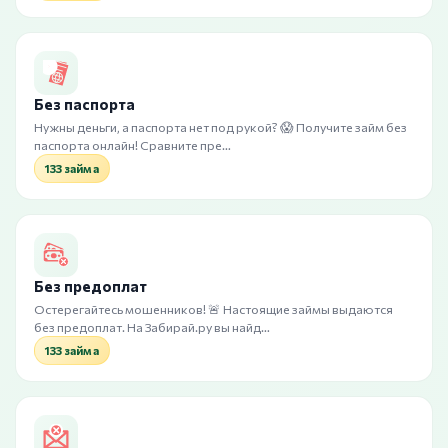
Без паспорта
Нужны деньги, а паспорта нет под рукой? 😱 Получите займ без
паспорта онлайн! Сравните пре…
133 займа
Без предоплат
Остерегайтесь мошенников! 🚨 Настоящие займы выдаются
без предоплат. На Забирай.ру вы найд…
133 займа