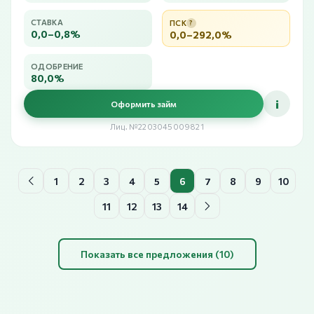
СТАВКА
ПСК
?
0,0–0,8%
0,0–292,0%
ОДОБРЕНИЕ
80,0%
i
Оформить займ
Лиц. №2203045009821
1
2
3
4
5
6
7
8
9
10
11
12
13
14
Показать все предложения (10)