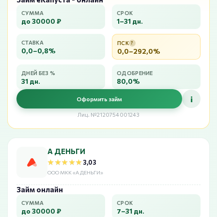
СУММА
СРОК
до 30000 ₽
1–31 дн.
СТАВКА
ПСК
?
0,0–0,8%
0,0–292,0%
ДНЕЙ БЕЗ %
ОДОБРЕНИЕ
31 дн.
80,0%
i
Оформить займ
Лиц. №2120754001243
А ДЕНЬГИ
★★★★★
★★★★★
3,03
ООО МКК «А ДЕНЬГИ»
Займ онлайн
СУММА
СРОК
до 30000 ₽
7–31 дн.