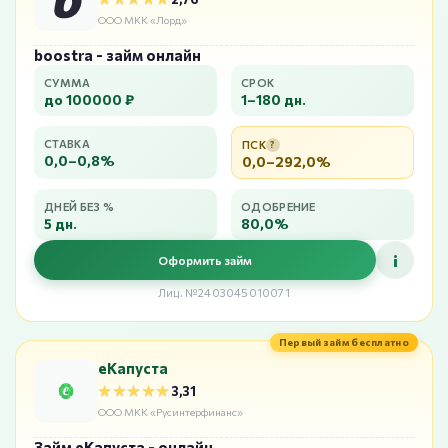
ООО МКК «Лорд»
boostra - займ онлайн
СУММА
СРОК
до 100000 ₽
1–180 дн.
СТАВКА
ПСК
?
0,0–0,8%
0,0–292,0%
ДНЕЙ БЕЗ %
ОДОБРЕНИЕ
5 дн.
80,0%
i
Оформить займ
Лиц. №2403045010071
Первый займ бесплатно
еКапуста
★★★★★
★★★★★
3,31
ООО МКК «Русинтерфинанс»
Займ еКапуста - онлайн