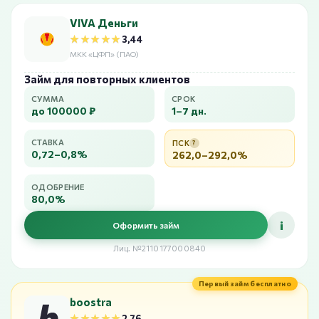
VIVA Деньги
★★★★★
★★★★★
3,44
МКК «ЦФП» (ПАО)
Займ для повторных клиентов
СУММА
СРОК
до 100000 ₽
1–7 дн.
СТАВКА
ПСК
?
0,72–0,8%
262,0–292,0%
ОДОБРЕНИЕ
80,0%
i
Оформить займ
Лиц. №2110177000840
Первый займ бесплатно
boostra
★★★★★
★★★★★
2,76