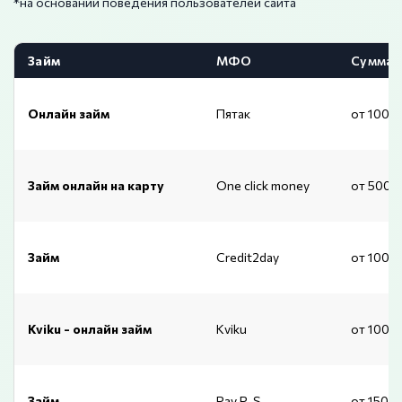
*на основании поведения пользователей сайта
Займ
МФО
Сумма
Онлайн займ
Пятак
от 1000
Займ онлайн на карту
One click money
от 500 
Займ
Credit2day
от 1000
Kviku - онлайн займ
Kviku
от 1000
Займ
Pay P. S.
от 1500