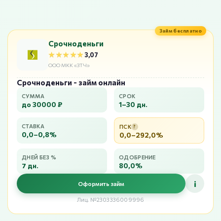
Займ бесплатно
Срочноденьги
★★★★★
★★★★★
3,07
ООО МКК «ЗТЧ»
Срочноденьги - займ онлайн
СУММА
СРОК
до 30000 ₽
1–30 дн.
СТАВКА
ПСК
?
0,0–0,8%
0,0–292,0%
ДНЕЙ БЕЗ %
ОДОБРЕНИЕ
7 дн.
80,0%
i
Оформить займ
Лиц. №2303336009996