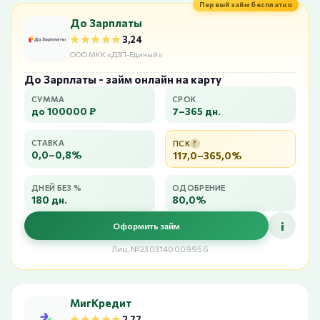
Первый займ бесплатно
До Зарплаты
★★★★★
★★★★★
3,24
ООО МКК «ДЗП-Единый»
До Зарплаты - займ онлайн на карту
СУММА
СРОК
до 100000 ₽
7–365 дн.
СТАВКА
ПСК
?
0,0–0,8%
117,0–365,0%
ДНЕЙ БЕЗ %
ОДОБРЕНИЕ
180 дн.
80,0%
i
Оформить займ
Лиц. №2303140009956
МигКредит
★★★★★
★★★★★
2,77