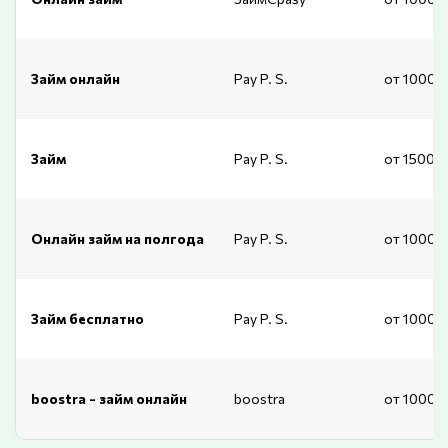
Займ онлайн
Pay P. S.
от 1000 
Займ
Pay P. S.
от 15001
Онлайн займ на полгода
Pay P. S.
от 1000 
Займ бесплатно
Pay P. S.
от 1000 
boostra - займ онлайн
boostra
от 1000 