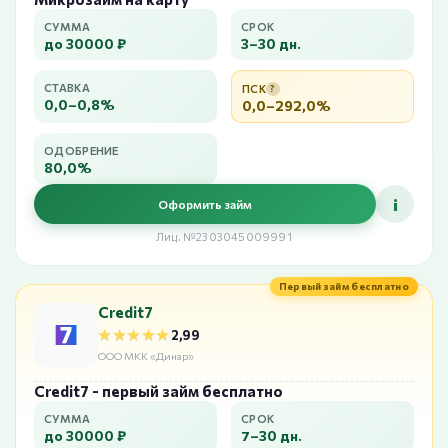
СУММА
СРОК
до 30000 ₽
3–30 дн.
СТАВКА
ПСК
?
0,0–0,8%
0,0–292,0%
ОДОБРЕНИЕ
80,0%
i
Оформить займ
Лиц. №2303045009991
Первый займ бесплатно
Credit7
★★★★★
★★★★★
2,99
ООО МКК «Динар»
Credit7 - первый займ бесплатно
СУММА
СРОК
до 30000 ₽
7–30 дн.