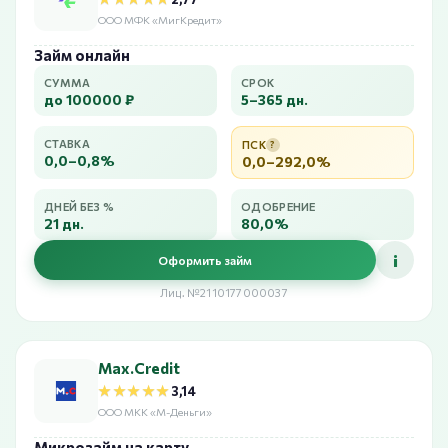
ООО МФК «МигКредит»
Займ онлайн
СУММА
СРОК
до 100000 ₽
5–365 дн.
СТАВКА
ПСК
?
0,0–0,8%
0,0–292,0%
ДНЕЙ БЕЗ %
ОДОБРЕНИЕ
21 дн.
80,0%
i
Оформить займ
Лиц. №2110177000037
Max.Credit
★★★★★
★★★★★
3,14
ООО МКК «М-Деньги»
Микрозайм на карту