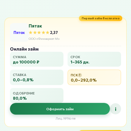
Первый займ бесплатно
Пятак
★★★★★
★★★★★
2,37
ООО «Финмаркет М»
Онлайн займ
СУММА
СРОК
до 100000 ₽
1–365 дн.
СТАВКА
ПСК
?
0,0–0,8%
0,0–292,0%
ОДОБРЕНИЕ
80,0%
i
Оформить займ
Лиц. №None