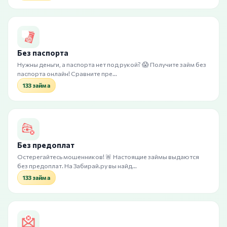
Без паспорта
Нужны деньги, а паспорта нет под рукой? 😱 Получите займ без
паспорта онлайн! Сравните пре…
133 займа
Без предоплат
Остерегайтесь мошенников! 🚨 Настоящие займы выдаются
без предоплат. На Забирай.ру вы найд…
133 займа