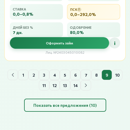
СТАВКА
ПСК
?
0,0–0,8%
0,0–292,0%
ДНЕЙ БЕЗ %
ОДОБРЕНИЕ
7 дн.
80,0%
i
Оформить займ
Лиц. №2403045010082
1
2
3
4
5
6
7
8
9
10
11
12
13
14
Показать все предложения (10)