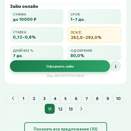
Займ онлайн
СУММА
СРОК
до 10000 ₽
1–7 дн.
СТАВКА
ПСК
?
0,72–0,8%
262,0–292,0%
ДНЕЙ БЕЗ %
ОДОБРЕНИЕ
7 дн.
80,0%
i
Оформить займ
Лиц. №2110177000840
1
2
3
4
5
6
7
8
9
10
11
12
13
Показать все предложения (10)