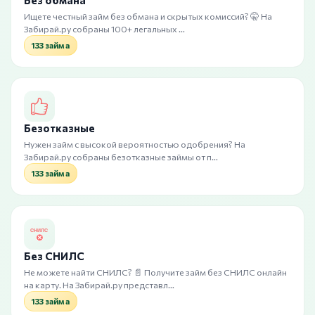
Без обмана
Ищете честный займ без обмана и скрытых комиссий? 🤫 На
Забирай.ру собраны 100+ легальных …
133 займа
Безотказные
Нужен займ с высокой вероятностью одобрения? На
Забирай.ру собраны безотказные займы от п…
133 займа
Без СНИЛС
Не можете найти СНИЛС? 📄 Получите займ без СНИЛС онлайн
на карту. На Забирай.ру представл…
133 займа