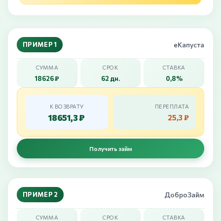
ПРИМЕР 1
еКапуста
СУММА
СРОК
СТАВКА
18626 ₽
62 дн.
0,8%
К ВОЗВРАТУ
ПЕРЕПЛАТА
18651,3 ₽
25,3 ₽
Получить займ
ПРИМЕР 2
ДоброЗайм
СУММА
СРОК
СТАВКА