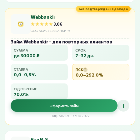
Без подтверждения дохода
Webbankir
★★★★★
★★★★★
3,06
ООО МФК «ВЭББАНКИР»
Займ Webbankir - для повторных клиентов
СУММА
СРОК
до 30000 ₽
7–32 дн.
СТАВКА
ПСК
?
0,0–0,8%
0,0–292,0%
ОДОБРЕНИЕ
70,0%
i
Оформить займ
Лиц. №2120177002077
Pay P. S.