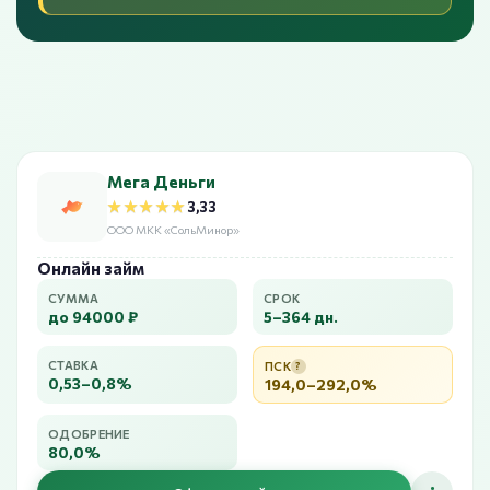
Мега Деньги
★★★★★
★★★★★
3,33
ООО МКК «СольМинор»
Онлайн займ
СУММА
СРОК
до 94000 ₽
5–364 дн.
СТАВКА
ПСК
?
0,53–0,8%
194,0–292,0%
ОДОБРЕНИЕ
80,0%