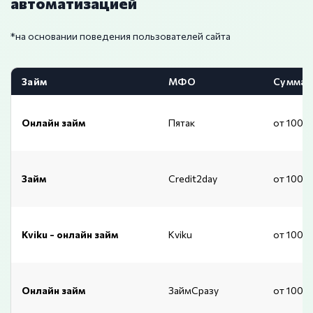
автоматизацией
*на основании поведения пользователей сайта
Займ
МФО
Сумма
Онлайн займ
Пятак
от 1000
Займ
Credit2day
от 1000
Kviku - онлайн займ
Kviku
от 1000
Онлайн займ
ЗаймСразу
от 1000