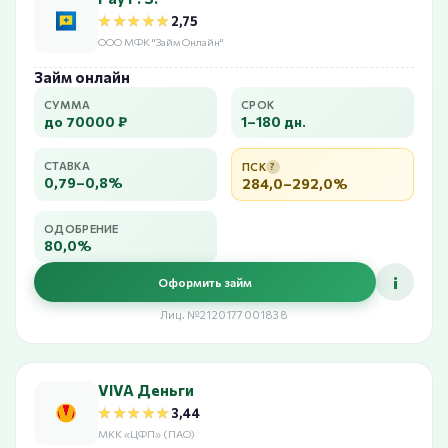
★★★★★
★★★★★
2,75
ООО МФК "Займ Онлайн"
Займ онлайн
СУММА
СРОК
до 70000 ₽
1–180 дн.
СТАВКА
ПСК
?
0,79–0,8%
284,0–292,0%
ОДОБРЕНИЕ
80,0%
i
Оформить займ
Лиц. №2120177001838
VIVA Деньги
★★★★★
★★★★★
3,44
МКК «ЦФП» (ПАО)