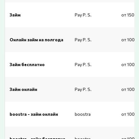
Займ
Pay P. S.
от 1500
Онлайн займ на полгода
Pay P. S.
от 1000
Займ бесплатно
Pay P. S.
от 1000
Займ онлайн
Pay P. S.
от 1000
boostra - займ онлайн
boostra
от 1000
boostra - займ бесплатно
boostra
от 1000