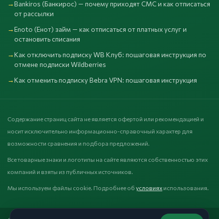
Bankiros (Банкирос) — почему приходят СМС и как отписаться
от рассылки
Enoto (Енот) займ — как отписаться от платных услуг и
остановить списания
Как отключить подписку WB Клуб: пошаговая инструкция по
отмене подписки Wildberries
Как отменить подписку Bebra VPN: пошаговая инструкция
Содержание страниц сайта не является офертой или рекомендацией и
носит исключительно информационно-справочный характер для
возможности сравнения и подбора предложений.
Все товарные знаки и логотипы на сайте являются собственностью этих
компаний и взяты из публичных источников.
Мы используем файлы cookie. Подробнее об
условиях
использования.