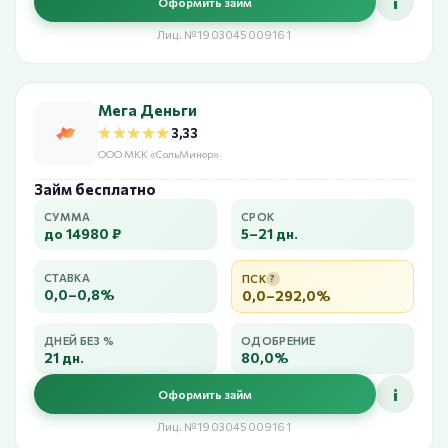
i
Оформить займ
Лиц. №1903045009161
Мега Деньги
★★★★★
★★★★★
3,33
ООО МКК «СольМинор»
Займ бесплатно
СУММА
СРОК
до 14980 ₽
5–21 дн.
СТАВКА
ПСК
?
0,0–0,8%
0,0–292,0%
ДНЕЙ БЕЗ %
ОДОБРЕНИЕ
21 дн.
80,0%
i
Оформить займ
Лиц. №1903045009161