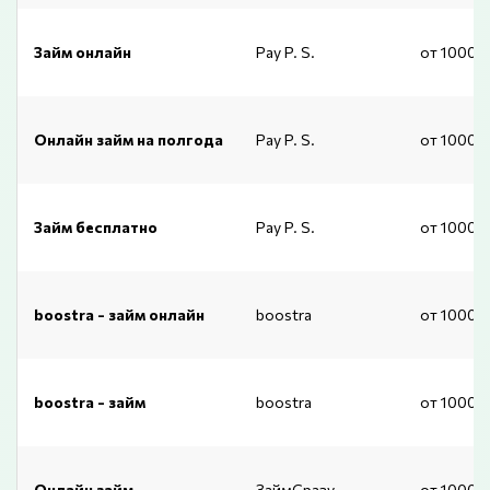
Займ онлайн
Pay P. S.
от 1000 
Онлайн займ на полгода
Pay P. S.
от 1000 
Займ бесплатно
Pay P. S.
от 1000 
boostra - займ онлайн
boostra
от 1000 
boostra - займ
boostra
от 1000 
Онлайн займ
ЗаймСразу
от 10000