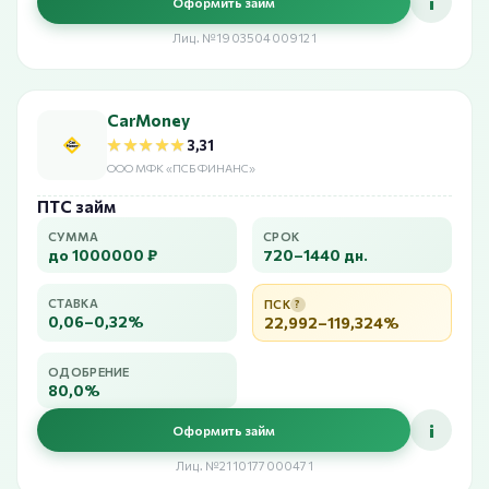
i
Оформить займ
Лиц. №1903504009121
CarMoney
★★★★★
★★★★★
3,31
ООО МФК «ПСБ ФИНАНС»
ПТС займ
СУММА
СРОК
до 1000000 ₽
720–1440 дн.
СТАВКА
ПСК
?
0,06–0,32%
22,992–119,324%
ОДОБРЕНИЕ
80,0%
i
Оформить займ
Лиц. №2110177000471