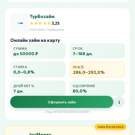
Турбозайм
★★★★★
★★★★★
3,25
ООО МКК «Турбозайм»
Онлайн займ на карту
СУММА
СРОК
до 50000 ₽
7–168 дн.
СТАВКА
ПСК
?
0,0–0,8%
286,0–292,0%
ДНЕЙ БЕЗ %
ОДОБРЕНИЕ
7 дн.
80,0%
i
Оформить займ
Лиц. №651303045003951
Займ бесплатно
JoyMoney