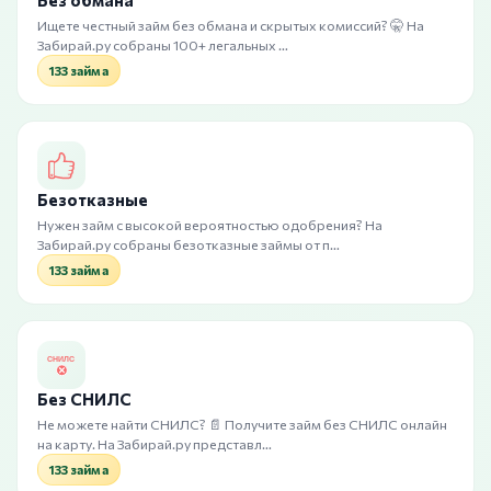
Без обмана
Ищете честный займ без обмана и скрытых комиссий? 🤫 На
Забирай.ру собраны 100+ легальных …
133 займа
Безотказные
Нужен займ с высокой вероятностью одобрения? На
Забирай.ру собраны безотказные займы от п…
133 займа
Без СНИЛС
Не можете найти СНИЛС? 📄 Получите займ без СНИЛС онлайн
на карту. На Забирай.ру представл…
133 займа