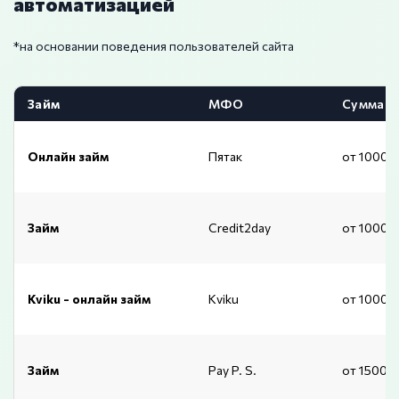
автоматизацией
*на основании поведения пользователей сайта
Займ
МФО
Сумма
Онлайн займ
Пятак
от 1000 
Займ
Credit2day
от 1000 
Kviku - онлайн займ
Kviku
от 1000 
Займ
Pay P. S.
от 15001