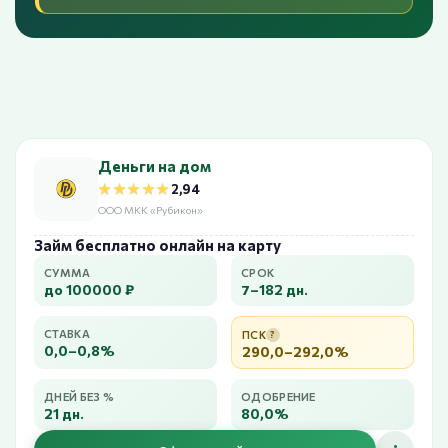
Деньги на дом
★★★★★
★★★★★
2,94
ООО МКК «Рубикон»
Займ бесплатно онлайн на карту
СУММА
СРОК
до 100000 ₽
7–182 дн.
СТАВКА
ПСК
?
0,0–0,8%
290,0–292,0%
ДНЕЙ БЕЗ %
ОДОБРЕНИЕ
21 дн.
80,0%