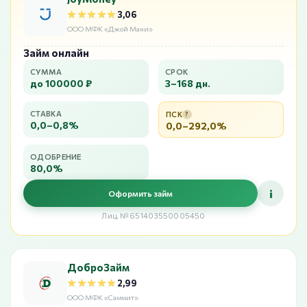
★★★★★
★★★★★
3,06
ООО МФК «Джой Мани»
Займ онлайн
СУММА
СРОК
до 100000 ₽
3–168 дн.
СТАВКА
ПСК
?
0,0–0,8%
0,0–292,0%
ОДОБРЕНИЕ
80,0%
i
Оформить займ
Лиц. №651403550005450
ДоброЗайм
★★★★★
★★★★★
2,99
ООО МФК «Саммит»