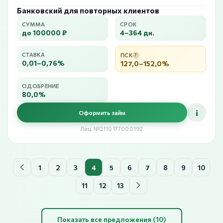
Банковский для повторных клиентов
СУММА
СРОК
до 100000 ₽
4–364 дн.
СТАВКА
ПСК
?
0,01–0,76%
127,0–152,0%
ОДОБРЕНИЕ
80,0%
i
Оформить займ
Лиц. №2110177000192
1
2
3
4
5
6
7
8
9
10
11
12
13
Показать все предложения (10)