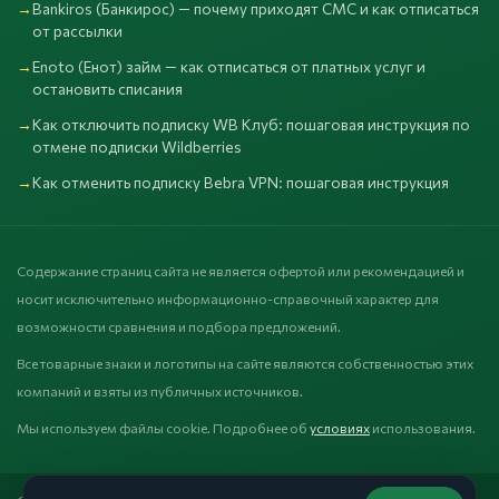
Bankiros (Банкирос) — почему приходят СМС и как отписаться
от рассылки
Enoto (Енот) займ — как отписаться от платных услуг и
остановить списания
Как отключить подписку WB Клуб: пошаговая инструкция по
отмене подписки Wildberries
Как отменить подписку Bebra VPN: пошаговая инструкция
Содержание страниц сайта не является офертой или рекомендацией и
носит исключительно информационно-справочный характер для
возможности сравнения и подбора предложений.
Все товарные знаки и логотипы на сайте являются собственностью этих
компаний и взяты из публичных источников.
Мы используем файлы cookie. Подробнее об
условиях
использования.