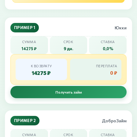
ПРИМЕР 1
Юкки
СУММА
СРОК
СТАВКА
14275 ₽
9 дн.
0,0%
К ВОЗВРАТУ
ПЕРЕПЛАТА
14275 ₽
0 ₽
Получить займ
ПРИМЕР 2
ДоброЗайм
СУММА
СРОК
СТАВКА