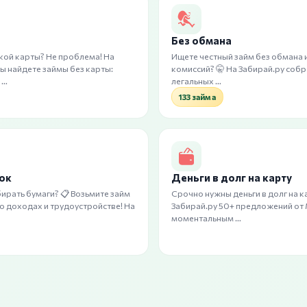
ы
Без обмана
кой карты? Не проблема! На
Ищете честный займ без обмана 
вы найдете займы без карты:
комиссий? 🤫 На Забирай.ру соб
 …
легальных …
133 займа
вок
Деньги в долг на карту
ирать бумаги? 📋 Возьмите займ
Срочно нужны деньги в долг на к
 о доходах и трудоустройстве! На
Забирай.ру 50+ предложений от
моментальным …