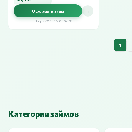
i
Оформить займ
Лиц. №2110177000478
1
Категории займов