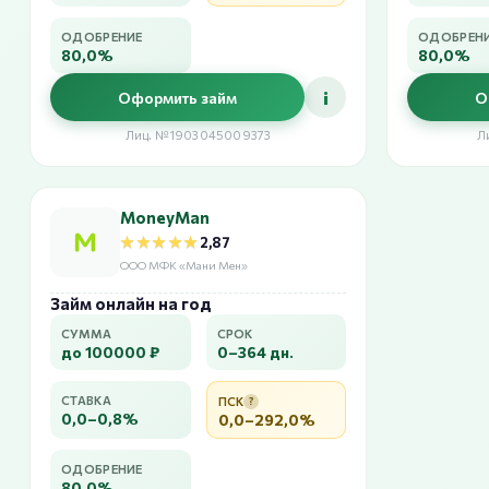
ОДОБРЕНИЕ
ОДОБРЕН
80,0%
80,0%
i
Оформить займ
О
Лиц. №1903045009373
Л
MoneyMan
★★★★★
★★★★★
2,87
ООО МФК «Мани Мен»
Займ онлайн на год
СУММА
СРОК
до 100000 ₽
0–364 дн.
СТАВКА
ПСК
?
0,0–0,8%
0,0–292,0%
ОДОБРЕНИЕ
80,0%