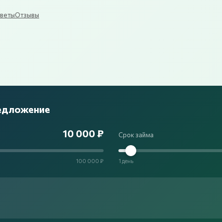
веты
Отзывы
редложение
10 000 ₽
Срок займа
100 000 ₽
1 день