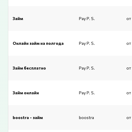
Займ
Pay P. S.
от
Онлайн займ на полгода
Pay P. S.
от
Займ бесплатно
Pay P. S.
от
Займ онлайн
Pay P. S.
от
boostra - займ
boostra
от