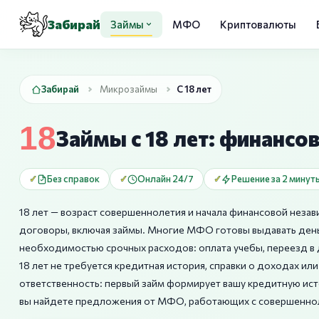
Забирай
Займы
МФО
Криптовалюты
Забирай
Микрозаймы
С 18 лет
Займы с 18 лет: финансо
Без справок
Онлайн 24/7
Решение за 2 минут
18 лет — возраст совершеннолетия и начала финансовой неза
договоры, включая займы. Многие МФО готовы выдавать деньг
необходимостью срочных расходов: оплата учебы, переезд в д
18 лет не требуется кредитная история, справки о доходах и
ответственность: первый займ формирует вашу кредитную ист
вы найдете предложения от МФО, работающих с совершенно