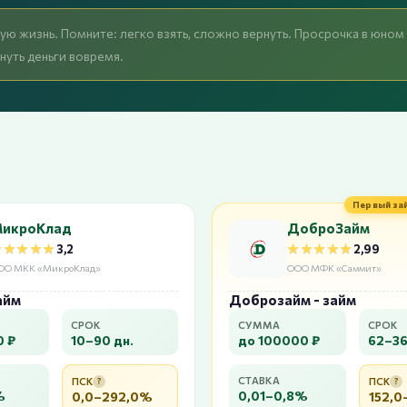
слую жизнь. Помните: легко взять, сложно вернуть. Просрочка в юно
нуть деньги вовремя.
Первый за
икроКлад
ДоброЗайм
★★★★★
★★★★★
★★★★★
★★★★★
3,2
2,99
ОО МКК «МикроКлад»
ООО МФК «Саммит»
айм
Доброзайм - займ
СРОК
СУММА
СРОК
0 ₽
10–90 дн.
до 100000 ₽
62–36
СТАВКА
ПСК
?
ПСК
?
%
0,01–0,8%
0,0–292,0%
152,0