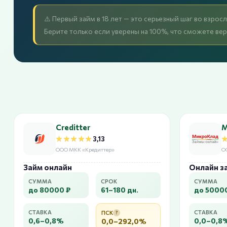
⚠️ Первый займ в 18 лет — это серьезный шаг во взро
Берите только если уверены на 100%, что сможете вер
Creditter
М
★★★★★
★★★★★
3,13
ООО МКК «Кредиттер»
О
Займ онлайн
Онлайн з
СУММА
СРОК
СУММА
до 80000 ₽
61–180 дн.
до 5000
СТАВКА
СТАВКА
ПСК
?
0,6–0,8%
0,0–0,8
0,0–292,0%