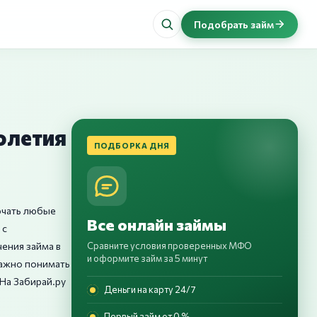
Подобрать займ
олетия
ПОДБОРКА ДНЯ
ючать любые
Все онлайн займы
 с
ения займа в
Сравните условия проверенных МФО
и оформите займ за 5 минут
важно понимать
На Забирай.ру
Деньги на карту 24/7
Первый займ от 0 %