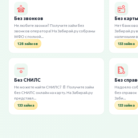
Без звонков
Без карт
Не любите звонки? Получите займ без
Нет банковс
звонков оператора! На Забирай.ру собраны
Забирай.ру 
МФО с полной…
наличными в
128 займов
133 займа
Без СНИЛС
Без спра
Не можете найти СНИЛС? 📄 Получите займ
Надоело соб
без СНИЛС онлайн на карту. На Забирай.ру
без справок
представл…
Заби…
133 займа
133 займа