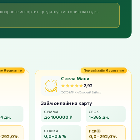
м возрасте испортит кредитную историю на годы.
йм бесплатно
Первый займ бесплатно
Скела Мани
★★★★★
★★★★★
2,92
ООО МКК «Скорый Займ»
Займ онлайн на карту
СУММА
СРОК
4 дн.
до 100000 ₽
1–365 дн.
СТАВКА
ПСК
?
0,0–0,8%
–292,0%
0,0–292,0%