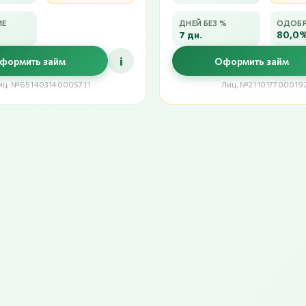
ИЕ
ДНЕЙ БЕЗ %
ОДОБР
7 дн.
80,0
i
формить займ
Оформить займ
иц. №651403140005711
Лиц. №211017700019