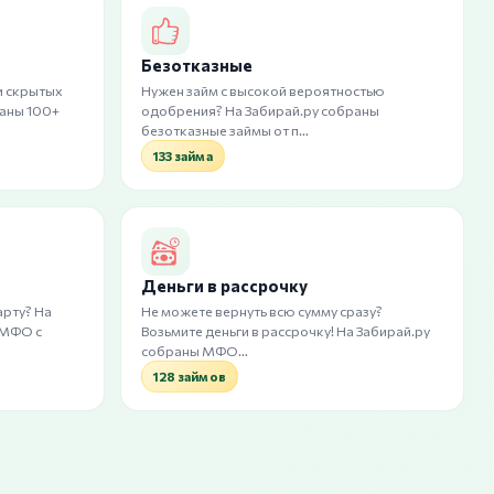
Безотказные
и скрытых
Нужен займ с высокой вероятностью
раны 100+
одобрения? На Забирай.ру собраны
безотказные займы от п…
133 займа
Деньги в рассрочку
арту? На
Не можете вернуть всю сумму сразу?
 МФО с
Возьмите деньги в рассрочку! На Забирай.ру
собраны МФО…
128 займов