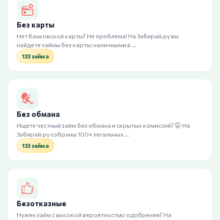
Без карты
Нет банковской карты? Не проблема! На Забирай.ру вы
найдете займы без карты: наличными в …
133 займа
Без обмана
Ищете честный займ без обмана и скрытых комиссий? 🤫 На
Забирай.ру собраны 100+ легальных …
133 займа
Безотказные
Нужен займ с высокой вероятностью одобрения? На