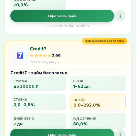
70,0%
i
Оформить займ
Лиц. №2004150009596
Первый займ бесплатно
Credit7
★★★★★
★★★★★
2,99
ООО МКК «Динар»
Credit7 - займ бесплатно
СУММА
СРОК
до 30000 ₽
1–62 дн.
СТАВКА
ПСК
?
0,0–0,8%
0,0–292,0%
ДНЕЙ БЕЗ %
ОДОБРЕНИЕ
7 дн.
80,0%
i
Оформить займ