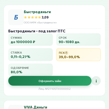
Быстроденьги
★★★★★
★★★★★
3,09
ООО МФК «Быстроденьги»
Быстроденьги - под залог ПТС
СУММА
СРОК
до 1000000 ₽
90–1080 дн.
СТАВКА
ПСК
?
0,11–0,27%
39,0–99,0%
ОДОБРЕНИЕ
80,0%
i
Оформить займ
Лиц. №2110573000002
VIVA Деньги