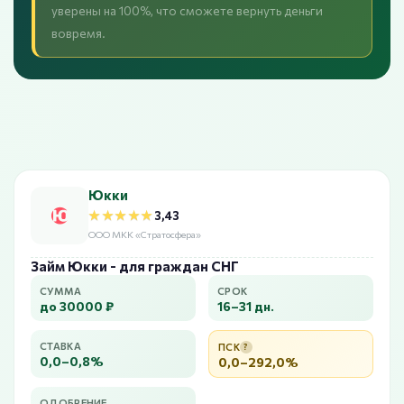
уверены на 100%, что сможете вернуть деньги
вовремя.
Юкки
★★★★★
★★★★★
3,43
ООО МКК «Стратосфера»
Займ Юкки - для граждан СНГ
СУММА
СРОК
до 30000 ₽
16–31 дн.
СТАВКА
ПСК
?
0,0–0,8%
0,0–292,0%
ОДОБРЕНИЕ