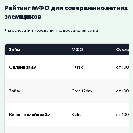
Рейтинг МФО для совершеннолетних
заемщиков
*на основании поведения пользователей сайта
Займ
МФО
Сумма
Онлайн займ
Пятак
от 1000
Займ
Credit2day
от 1000
Kviku - онлайн займ
Kviku
от 1000