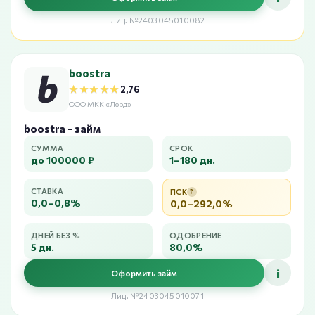
Лиц. №2403045010082
boostra
★★★★★
★★★★★
2,76
ООО МКК «Лорд»
boostra - займ
СУММА
СРОК
до 100000 ₽
1–180 дн.
СТАВКА
ПСК
?
0,0–0,8%
0,0–292,0%
ДНЕЙ БЕЗ %
ОДОБРЕНИЕ
5 дн.
80,0%
i
Оформить займ
Лиц. №2403045010071