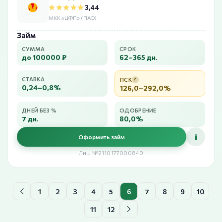
★★★★★
★★★★★
3,44
МКК «ЦФП» (ПАО)
Займ
СУММА
СРОК
до 100000 ₽
62–365 дн.
СТАВКА
ПСК
?
0,24–0,8%
126,0–292,0%
ДНЕЙ БЕЗ %
ОДОБРЕНИЕ
7 дн.
80,0%
i
Оформить займ
Лиц. №2110177000840
1
2
3
4
5
6
7
8
9
10
11
12