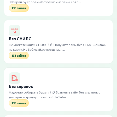
Забирай.ру собраны безотказные займы от п…
133 займа
Без СНИЛС
Не можете найти СНИЛС? 📄 Получите займ без СНИЛС онлайн
на карту. На Забирай.ру представл…
133 займа
Без справок
Надоело собирать бумаги? 📋 Возьмите займ без справок о
доходах и трудоустройстве! На Заби…
133 займа